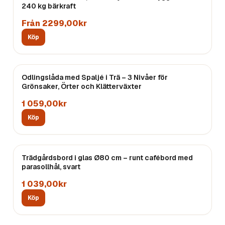
240 kg bärkraft
Från 2299,00kr
Köp
Odlingslåda med Spaljé i Trä – 3 Nivåer för
Grönsaker, Örter och Klätterväxter
1 059,00kr
Köp
Trädgårdsbord i glas Ø80 cm – runt cafébord med
parasollhål, svart
1 039,00kr
Köp