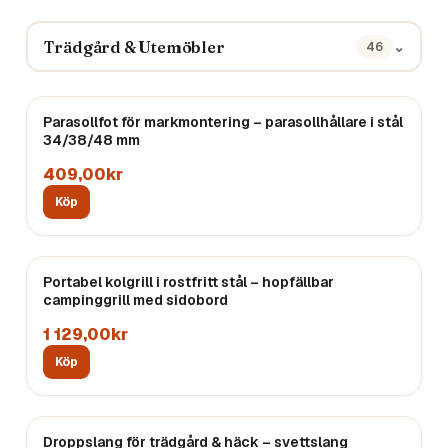
Trädgård & Utemöbler
⌄
46
Parasollfot för markmontering – parasollhållare i stål
34/38/48 mm
409,00kr
Köp
Portabel kolgrill i rostfritt stål – hopfällbar
campinggrill med sidobord
1 129,00kr
Köp
Droppslang för trädgård & häck – svettslang