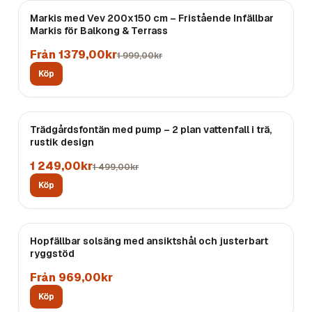
REA
Markis med Vev 200x150 cm – Fristående Infällbar
Markis för Balkong & Terrass
Från 1379,00kr
1 999,00kr
Köp
REA
Trädgårdsfontän med pump – 2 plan vattenfall i trä,
rustik design
1 249,00kr
1 499,00kr
Köp
Hopfällbar solsäng med ansiktshål och justerbart
ryggstöd
Från 969,00kr
Köp