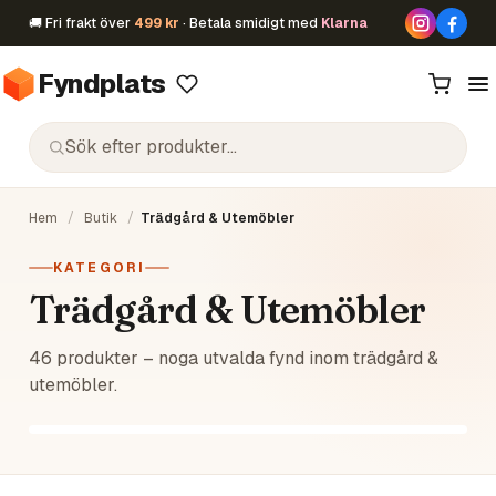
🚚 Fri frakt över
499 kr
· Betala smidigt med
Klarna
Fyndplats
Hem
/
Butik
/
Trädgård & Utemöbler
KATEGORI
Trädgård & Utemöbler
46 produkter – noga utvalda fynd inom trädgård &
utemöbler.