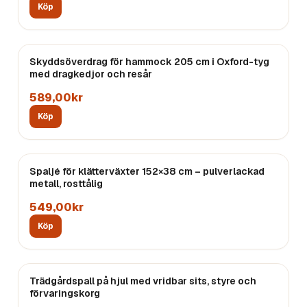
Köp
Skyddsöverdrag för hammock 205 cm i Oxford-tyg
med dragkedjor och resår
589,00kr
Köp
Spaljé för klätterväxter 152×38 cm – pulverlackad
metall, rosttålig
549,00kr
Köp
Trädgårdspall på hjul med vridbar sits, styre och
förvaringskorg