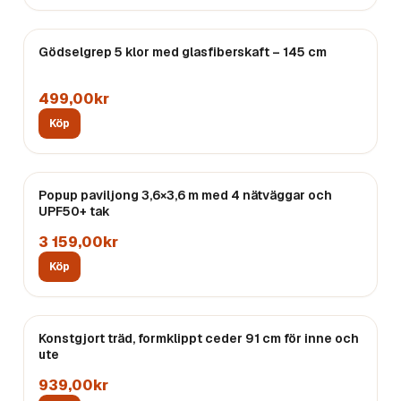
Gödselgrep 5 klor med glasfiberskaft – 145 cm
Endast
2
kvar
499,00kr
Köp
Popup paviljong 3,6×3,6 m med 4 nätväggar och
UPF50+ tak
3 159,00kr
Köp
Konstgjort träd, formklippt ceder 91 cm för inne och
ute
939,00kr