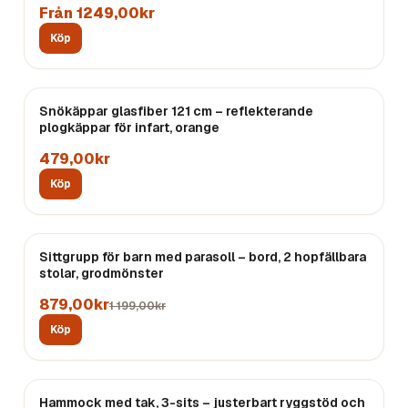
Från 1249,00kr
Köp
Snökäppar glasfiber 121 cm – reflekterande
plogkäppar för infart, orange
479,00kr
Köp
REA
Sittgrupp för barn med parasoll – bord, 2 hopfällbara
stolar, grodmönster
879,00kr
1 199,00kr
Köp
Hammock med tak, 3-sits – justerbart ryggstöd och