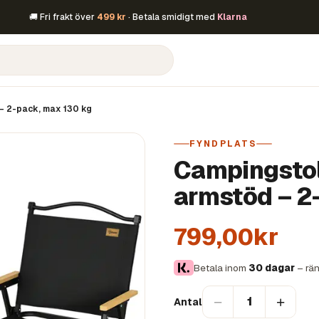
🚚 Fri frakt över
499 kr
· Betala smidigt med
Klarna
– 2-pack, max 130 kg
FYNDPLATS
Campingstol
armstöd – 2
799,00kr
Betala inom
30 dagar
– rän
−
+
1
Antal