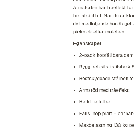
Armstöden har träeffekt för 
bra stabilitet. När du är kl
det medföljande handtaget –
picknick eller matchen.
Egenskaper
2-pack hopfällbara cam
Rygg och sits i slitstark
Rostskyddade stålben för 
Armstöd med träeffekt.
Halkfria fötter.
Fälls ihop platt – bärhan
Maxbelastning 130 kg per