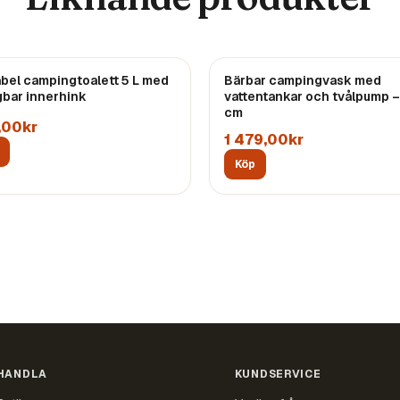
abel campingtoalett 5 L med
Bärbar campingvask med
gbar innerhink
vattentankar och tvålpump 
cm
,00kr
1 479,00kr
Köp
HANDLA
KUNDSERVICE