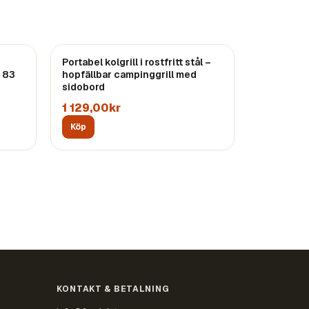
Portabel kolgrill i rostfritt stål –
– 83
hopfällbar campinggrill med
sidobord
1 129,00kr
Köp
KONTAKT & BETALNING