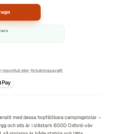
vagn
rans
importtull eller förtullningsavgift.
verallt med dessa hopfällbara campingstolar –
gg och sits är i slitstark 600D Oxford-väv
, så stolarna är både stabila och lätta.