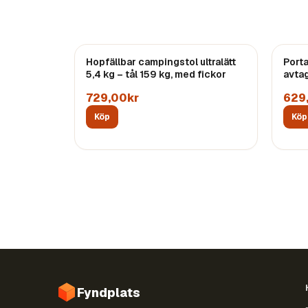
Hopfällbar campingstol ultralätt
Port
5,4 kg – tål 159 kg, med fickor
avta
729,00kr
629
Köp
Köp
Fyndplats