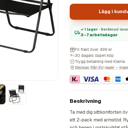
Lägg i kund
✓ I lager ·
Beräknad leve
3–7 arbetsdagar
Fri frakt över 499 kr
30 dagars öppet köp
Trygg betalning med Klarna
Skickas från EU-lager – ingen 
Beskrivning
Ta med dig sittkomforten ö
ett 2-pack med armstöd. Ry
och benen i rostskyddat stål