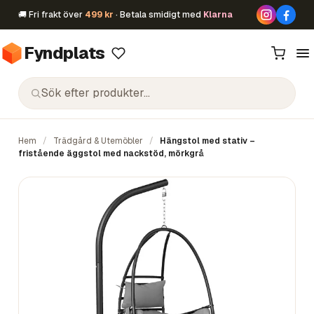
🚚 Fri frakt över
499 kr
· Betala smidigt med
Klarna
Fyndplats
Hem
/
Trädgård & Utemöbler
/
Hängstol med stativ –
fristående äggstol med nackstöd, mörkgrå