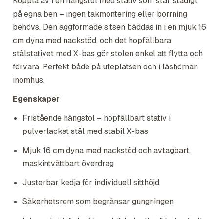
Koppla av i en hängstol med stativ som står stadigt
på egna ben – ingen takmontering eller borrning
behövs. Den äggformade sitsen bäddas in i en mjuk 16
cm dyna med nackstöd, och det hopfällbara
stålstativet med X-bas gör stolen enkel att flytta och
förvara. Perfekt både på uteplatsen och i läshörnan
inomhus.
Egenskaper
Fristående hängstol – hopfällbart stativ i
pulverlackat stål med stabil X-bas
Mjuk 16 cm dyna med nackstöd och avtagbart,
maskintvättbart överdrag
Justerbar kedja för individuell sitthöjd
Säkerhetsrem som begränsar gungningen