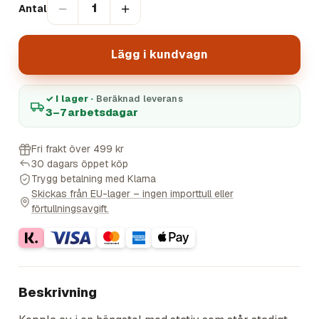
−
+
1
Antal
Lägg i kundvagn
✓ I lager ·
Beräknad leverans
3–7 arbetsdagar
Fri frakt över 499 kr
30 dagars öppet köp
Trygg betalning med Klarna
Skickas från EU-lager – ingen importtull eller
förtullningsavgift.
Beskrivning