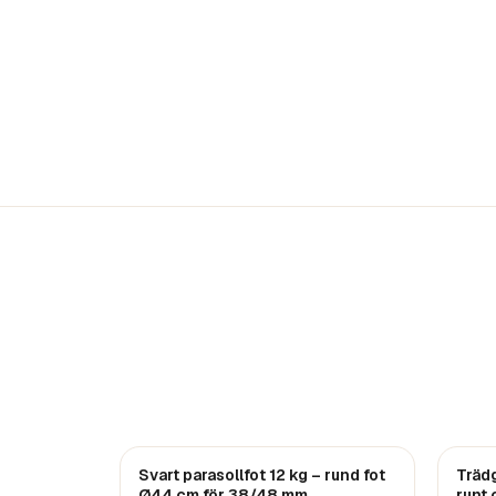
Svart parasollfot 12 kg – rund fot
Träd
Ø44 cm för 38/48 mm
runt 