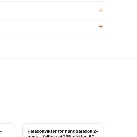
–
Parasollvikter för hängparasoll 2-
pack – fyllbara HDPE-plattor, 80–