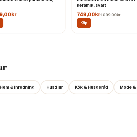
keramik, svart
9,00kr
749,00kr
1 099,00kr
Köp
ar
Hem & Inredning
Husdjur
Kök & Husgeråd
Mode & 