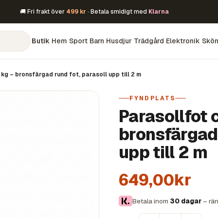
🚚 Fri frakt över
499 kr
· Betala smidigt med
Klarna
Butik
Hem
Sport
Barn
Husdjur
Trädgård
Elektronik
Skön
kg – bronsfärgad rund fot, parasoll upp till 2 m
FYNDPLATS
Parasollfot 
bronsfärgad 
upp till 2 m
649,00kr
Betala inom
30 dagar
– rän