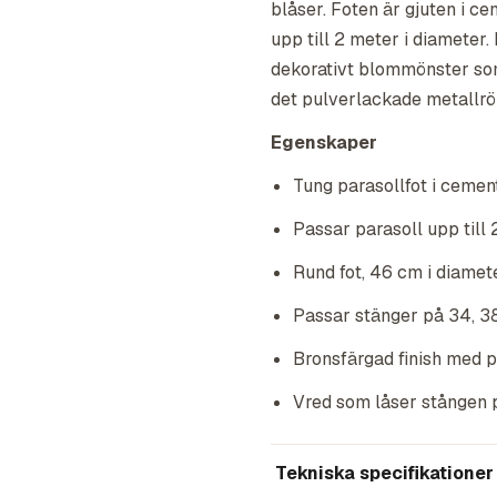
blåser. Foten är gjuten i cem
upp till 2 meter i diameter.
dekorativt blommönster som 
det pulverlackade metallrör
Egenskaper
Tung parasollfot i cement
Passar parasoll upp till 
Rund fot, 46 cm i diame
Passar stänger på 34, 3
Bronsfärgad finish med p
Vred som låser stången 
Tekniska specifikationer