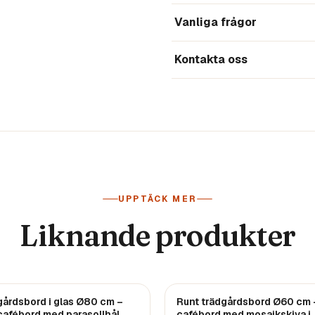
Vanliga frågor
Kontakta oss
UPPTÄCK MER
Liknande produkter
REA
gårdsbord i glas Ø80 cm –
Runt trädgårdsbord Ø60 cm 
cafébord med parasollhål,
cafébord med mosaikskiva i