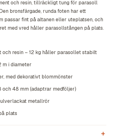
ent och resin, tillräckligt tung för parasoll
 Den bronsfärgade, runda foten har ett
passar fint på altanen eller uteplatsen, och
et med vred håller parasollstången på plats.
 och resin – 12 kg håller parasollet stabilt
2 m i diameter
ter, med dekorativt blommönster
8 och 48 mm (adaptrar medföljer)
ulverlackat metallrör
på plats