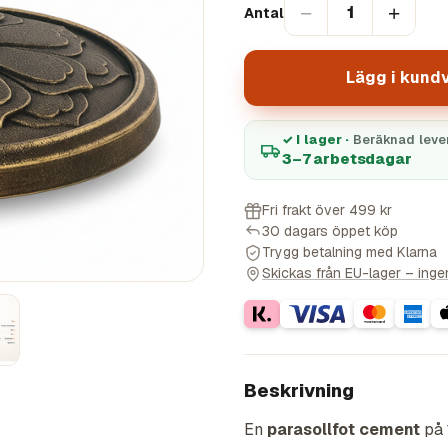
−
+
1
Antal
Lägg i kund
✓ I lager ·
Beräknad leve
3–7 arbetsdagar
Fri frakt över 499 kr
30 dagars öppet köp
Trygg betalning med Klarna
Skickas från EU-lager – ingen 
Beskrivning
En
parasollfot cement
på 