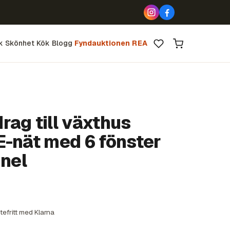
k
Skönhet
Kök
Blogg
Fyndauktionen
REA
ag till växthus
E-nät med 6 fönster
nnel
tefritt med Klarna