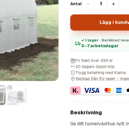
−
+
1
Antal
Lägg i kund
✓ I lager ·
Beräknad leve
3–7 arbetsdagar
Fri frakt över 499 kr
30 dagars öppet köp
Trygg betalning med Klarna
Skickas från EU-lager – ingen 
Beskrivning
Ge ditt tunnelväxthus nytt l