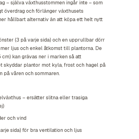
rag – själva växthusstommen ingår inte – som
asigt överdrag och förlänger växthusets
mer hållbart alternativ än att köpa ett helt nytt
nster (3 på varje sida) och en upprullbar dörr
 mer ljus och enkel åtkomst till plantorna. De
 cm) kan grävas ner i marken så att
et skyddar plantor mot kyla, frost och hagel på
ten på våren och sommaren.
lväxthus – ersätter slitna eller trasiga
j)
der och vind
rje sida) för bra ventilation och ljus