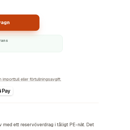
vagn
rans
importtull eller förtullningsavgift.
iv med ett reservöverdrag i tåligt PE-nät. Det