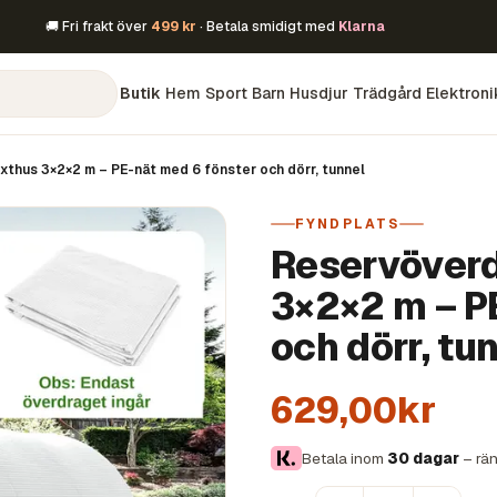
🚚 Fri frakt över
499 kr
· Betala smidigt med
Klarna
Butik
Hem
Sport
Barn
Husdjur
Trädgård
Elektroni
xthus 3×2×2 m – PE-nät med 6 fönster och dörr, tunnel
FYNDPLATS
Reservöverdr
3×2×2 m – P
och dörr, tu
629,00kr
Betala inom
30 dagar
– rän