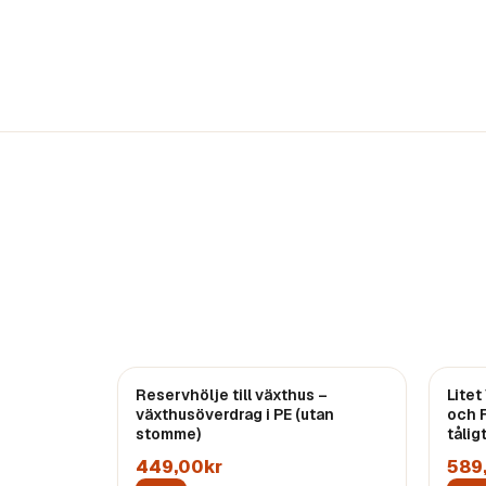
Reservhölje till växthus –
Lite
växthusöverdrag i PE (utan
och 
stomme)
tålig
449,00kr
589