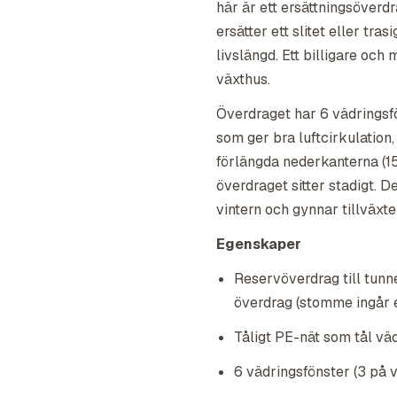
här är ett ersättningsöverd
ersätter ett slitet eller tr
livslängd. Ett billigare och 
växthus.
Överdraget har 6 vädringsfö
som ger bra luftcirkulation,
förlängda nederkanterna (15
överdraget sitter stadigt. D
vintern och gynnar tillväx
Egenskaper
Reservöverdrag till tunne
överdrag (stomme ingår e
Tåligt PE-nät som tål vä
6 vädringsfönster (3 på va