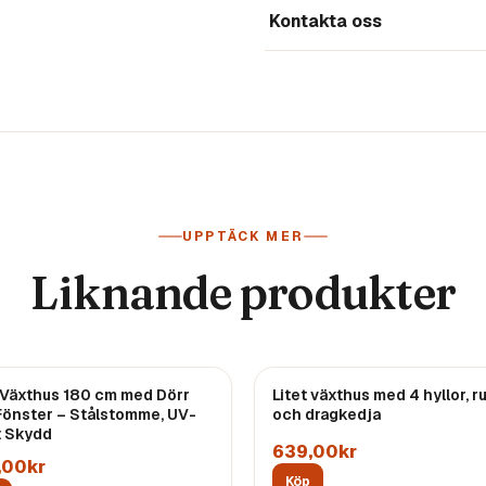
Kontakta oss
UPPTÄCK MER
Liknande produkter
t Växthus 180 cm med Dörr
Litet växthus med 4 hyllor, ru
Fönster – Stålstomme, UV-
och dragkedja
t Skydd
639,00kr
,00kr
Köp