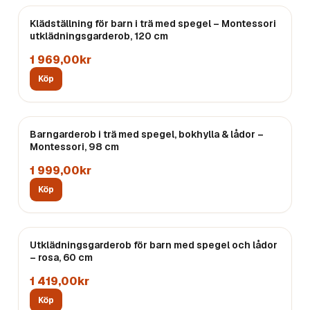
Klädställning för barn i trä med spegel – Montessori
utklädningsgarderob, 120 cm
1 969,00kr
Köp
Barngarderob i trä med spegel, bokhylla & lådor –
Montessori, 98 cm
1 999,00kr
Köp
Utklädningsgarderob för barn med spegel och lådor
Endast
5
kvar
– rosa, 60 cm
1 419,00kr
Köp