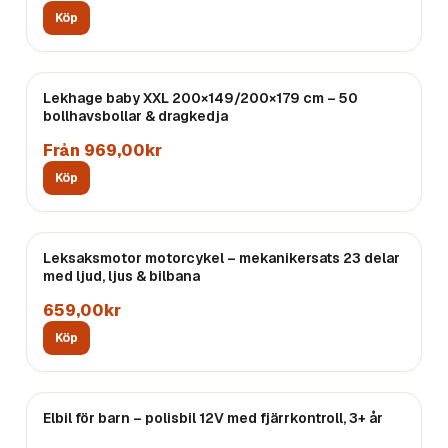
Köp
Lekhage baby XXL 200×149/200×179 cm – 50
bollhavsbollar & dragkedja
Från 969,00kr
Köp
Leksaksmotor motorcykel – mekanikersats 23 delar
med ljud, ljus & bilbana
659,00kr
Köp
Elbil för barn – polisbil 12V med fjärrkontroll, 3+ år