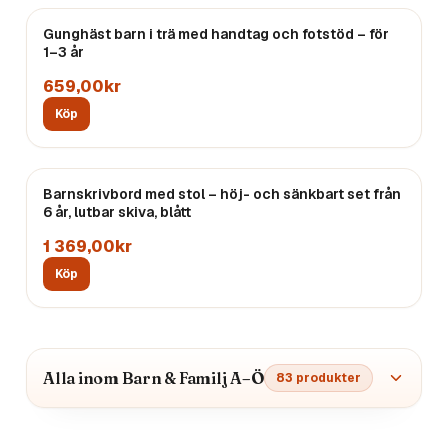
Gunghäst barn i trä med handtag och fotstöd – för
1–3 år
659,00kr
Köp
Barnskrivbord med stol – höj- och sänkbart set från
6 år, lutbar skiva, blått
1 369,00kr
Köp
Alla inom Barn & Familj A–Ö
83
produkter