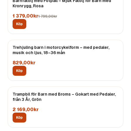
REA
Barnfåtölj med Fotpall – Mjuk Fåtölj för Barn med
Kronrygg, Rosa
1 379,00kr
1 799,00kr
Köp
Trehjuling barn i motorcykelform – med pedaler,
musik och ljus, 18–36 mån
829,00kr
Köp
Trampbil för Barn med Broms – Gokart med Pedaler,
från 3 År, Grön
2 169,00kr
Köp