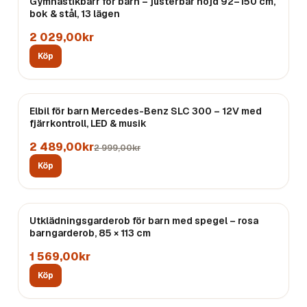
Gymnastikbarr för barn – justerbar höjd 92–150 cm,
bok & stål, 13 lägen
2 029,00kr
Köp
REA
Elbil för barn Mercedes-Benz SLC 300 – 12V med
fjärrkontroll, LED & musik
2 489,00kr
2 999,00kr
Köp
Utklädningsgarderob för barn med spegel – rosa
barngarderob, 85 × 113 cm
1 569,00kr
Köp