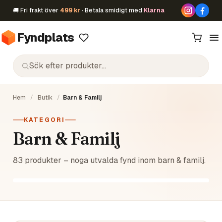
🚚 Fri frakt över
499 kr
· Betala smidigt med
Klarna
Fyndplats
Hem
/
Butik
/
Barn & Familj
KATEGORI
Barn & Familj
83 produkter – noga utvalda fynd inom barn & familj.