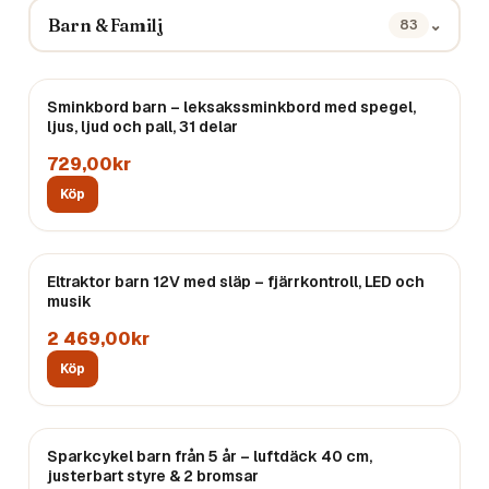
Barn & Familj
⌄
83
Sminkbord barn – leksakssminkbord med spegel,
ljus, ljud och pall, 31 delar
729,00kr
Köp
Eltraktor barn 12V med släp – fjärrkontroll, LED och
musik
2 469,00kr
Köp
Sparkcykel barn från 5 år – luftdäck 40 cm,
justerbart styre & 2 bromsar