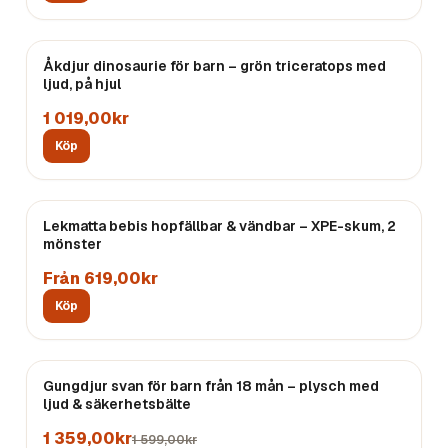
Åkdjur dinosaurie för barn – grön triceratops med
Endast
5
kvar
ljud, på hjul
1 019,00kr
Köp
Lekmatta bebis hopfällbar & vändbar – XPE-skum, 2
Endast
5
kvar
mönster
Från 619,00kr
Köp
REA
Gungdjur svan för barn från 18 mån – plysch med
ljud & säkerhetsbälte
1 359,00kr
1 599,00kr