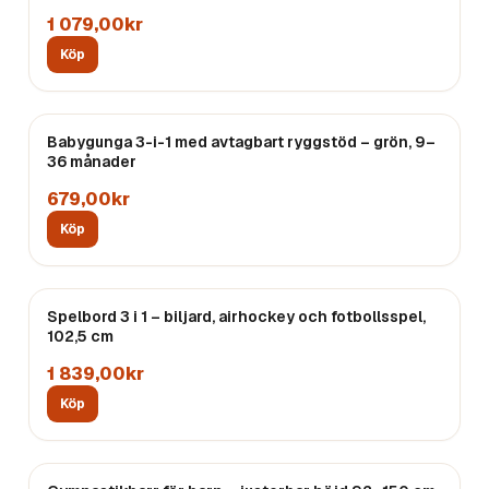
1 079,00kr
Köp
Babygunga 3-i-1 med avtagbart ryggstöd – grön, 9–
36 månader
679,00kr
Köp
Spelbord 3 i 1 – biljard, airhockey och fotbollsspel,
102,5 cm
1 839,00kr
Köp