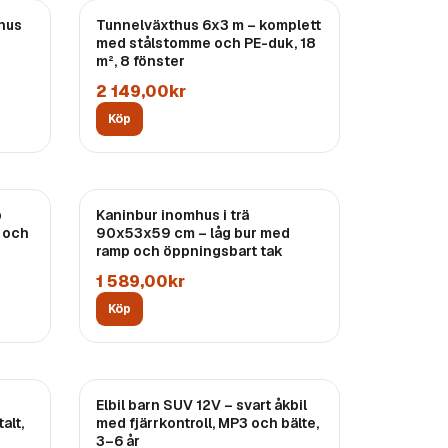
hus
Tunnelväxthus 6x3 m – komplett
med stålstomme och PE-duk, 18
m², 8 fönster
2 149,00kr
Köp
p
Kaninbur inomhus i trä
h och
90x53x59 cm – låg bur med
ramp och öppningsbart tak
1 589,00kr
Köp
Elbil barn SUV 12V – svart åkbil
alt,
med fjärrkontroll, MP3 och bälte,
3–6 år