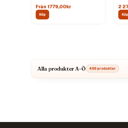
Från 1779,00kr
2 2
Köp
Kö
Alla produkter A–Ö
499
produkter