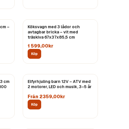
 cm –
Köksvagn med 3 lådor och
avtagbar bricka – vit med
träskiva 67x37x85,5 cm
1 599,00kr
Köp
83 cm
Elfyrhjuling barn 12V – ATV med
 100
2 motorer, LED och musik, 3–5 år
Från 2359,00kr
Köp