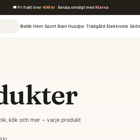
🚚 Fri frakt över
499 kr
· Betala smidigt med
Klarna
Butik
Hem
Sport
Barn
Husdjur
Trädgård
Elektronik
Skön
dukter
ik, kök och mer – varje produkt
9 kr