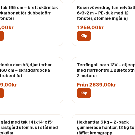
étak 195 cm – brett skärmtak
Reservöverdrag tunnelväxt
lykarbonat för dubbeldörr
6×3×2 m – PE-duk med 12
fönster
fönster, stomme ingår ej
,00kr
1 259,00kr
p
Köp
docka dam höjdjusterbar
Terrängbil barn 12V – eljee
168 cm – skräddardocka
med fjärrkontroll, Bluetoot
trebent fot
2 motorer
29,00kr
Från 2639,00kr
p
Köp
gård med tak 141x141x151
Hexhantlar 6 kg – 2-pack
 rastgård utomhus i stål med
gummerade hantlar, 12 kg tot
tskålar
räfflat kromgrepp