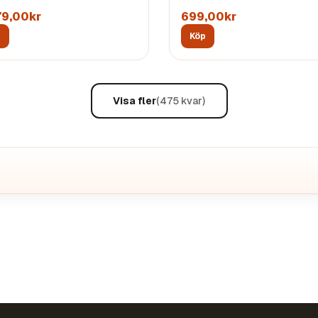
79,00kr
699,00kr
p
Köp
Visa fler
(
475
kvar)