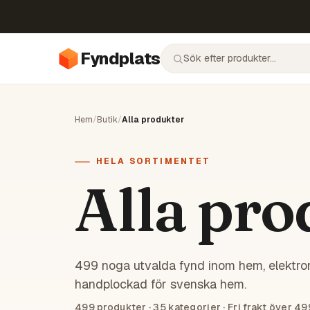
Fyndplats
Hem
/
Butik
/
Alla produkter
HELA SORTIMENTET
Alla pro
499 noga utvalda fynd inom hem, elektron
handplockad för svenska hem.
499
produkter ·
35
kategorier · Fri frakt över 49