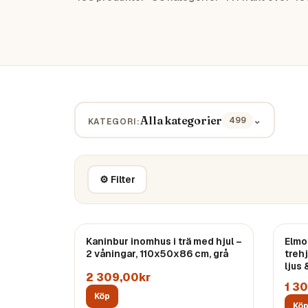
Alla kategorier
⌄
499
KATEGORI:
⚙ Filter
Kaninbur inomhus i trä med hjul –
Elmo
2 våningar, 110x50x86 cm, grå
treh
ljus
2 309,00kr
1 3
Köp
Kö