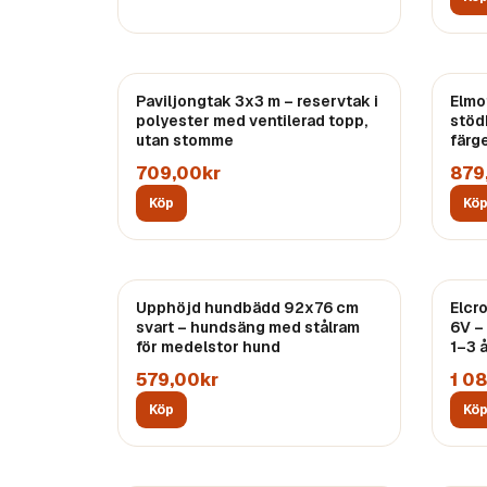
Paviljongtak 3x3 m – reservtak i
Elmo
polyester med ventilerad topp,
stöd
utan stomme
färg
709,00kr
879
Köp
Kö
Upphöjd hundbädd 92x76 cm
Elcr
svart – hundsäng med stålram
6V –
för medelstor hund
1–3 
579,00kr
1 0
Köp
Kö