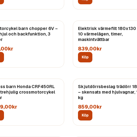
torcykel barn chopper 6V –
Elektrisk värmefilt 180x130
hjul och backfunktion, 3
10 värmelägen, timer,
er
maskintvättbar
,00kr
839,00kr
p
Köp
oss barn Honda CRF450RL
Skjutdörrsbeslag trädörr 1
 trehjulig crossmotorcykel
– skensats med hjulvagnar,
år
kg
89,00kr
859,00kr
p
Köp