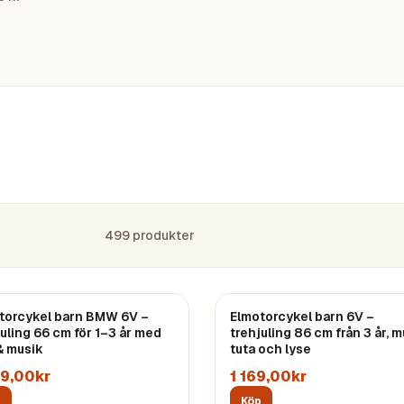
499
produkter
torcykel barn BMW 6V –
Elmotorcykel barn 6V –
juling 66 cm för 1–3 år med
trehjuling 86 cm från 3 år, m
 & musik
tuta och lyse
09,00kr
1 169,00kr
p
Köp