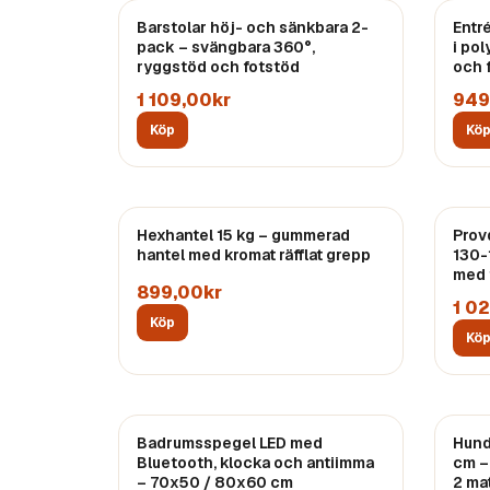
Barstolar höj- och sänkbara 2-
Entr
pack – svängbara 360°,
i po
ryggstöd och fotstöd
och 
1 109,00kr
949
Köp
Kö
Hexhantel 15 kg – gummerad
Prov
hantel med kromat räfflat grepp
130-
med 
899,00kr
1 0
Köp
Kö
Badrumsspegel LED med
Hund
Bluetooth, klocka och antiimma
cm –
– 70x50 / 80x60 cm
2 ma