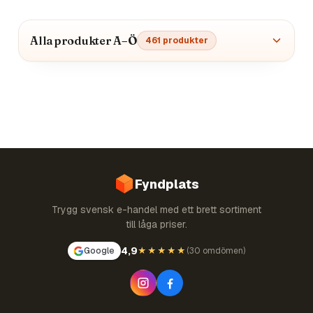
Alla produkter A–Ö
461
produkter
Fyndplats
Trygg svensk e-handel med ett brett sortiment
till låga priser.
4,9
Google
★★★★★
(
30 omdömen
)