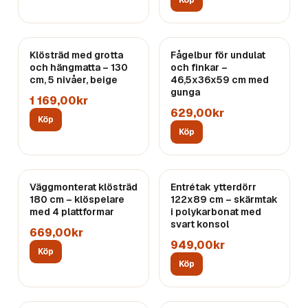
Köp
Klösträd med grotta
Fågelbur för undulat
och hängmatta – 130
och finkar –
cm, 5 nivåer, beige
46,5x36x59 cm med
gunga
1 169,00kr
629,00kr
Köp
Köp
Väggmonterat klösträd
Entrétak ytterdörr
180 cm – klöspelare
122x89 cm – skärmtak
med 4 plattformar
i polykarbonat med
svart konsol
669,00kr
949,00kr
Köp
Köp