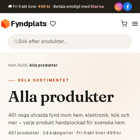
🚚 Fri frakt över
499 kr
· Betala smidigt med
Klarna
Fyndplats
Hem
/
Butik
/
Alla produkter
HELA SORTIMENTET
Alla produkter
461 noga utvalda fynd inom hem, elektronik, kök och
mer – varje produkt handplockad för svenska hem.
461
produkter ·
34
kategorier · Fri frakt över 499 kr