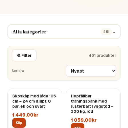
Alla kategorier
⌄
461
⚙ Filter
461
produkter
Sortera
Skoskåp med låda 105
Hopfällbar
cm – 24 cm djupt, 8
träningsbänk med
par, ek och svart
justerbart ryggstöd –
300 kg, röd
1 449,00kr
1 059,00kr
Köp