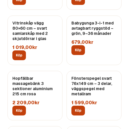
Köp
Köp
Vitrinskåp vägg
Babygunga 3-i-1 med
80×60 cm – svart
avtagbart ryggstöd –
samlarskåp med 2
grön, 9–36 månader
skjutdörrar i glas
679,00kr
1 019,00kr
Köp
Köp
Hopfällbar
Fönsterspegel svart
massagebänk 3
76x149 cm – 3 delar,
sektioner aluminium
väggspegel med
215 cm rosa
metallram
2 209,00kr
1 599,00kr
Köp
Köp