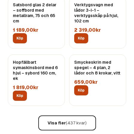
Satsbord glas 2 delar
Verktygsvagn med
– soffbord med
lådor 3-i-1 –
metallram, 75 och 65
verktygsskåp på hjul,
cm
102 cm
1 189,00kr
2 319,00kr
Köp
Köp
Hopfällbart
Smyckeskrin med
symaskinsbord med 6
spegel – 4 plan, 2
hjul – sybord 160 cm,
lådor och 8 krokar, vitt
ek
659,00kr
1 819,00kr
Köp
Köp
Visa fler
(
437
kvar)