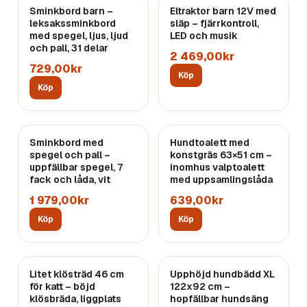
Sminkbord barn –
Eltraktor barn 12V med
leksakssminkbord
släp – fjärrkontroll,
med spegel, ljus, ljud
LED och musik
och pall, 31 delar
2 469,00kr
729,00kr
Köp
Köp
Sminkbord med
Hundtoalett med
spegel och pall –
konstgräs 63×51 cm –
uppfällbar spegel, 7
inomhus valptoalett
fack och låda, vit
med uppsamlingslåda
1 979,00kr
639,00kr
Köp
Köp
Litet klösträd 46 cm
Upphöjd hundbädd XL
för katt – böjd
122x92 cm –
klösbräda, liggplats
hopfällbar hundsäng