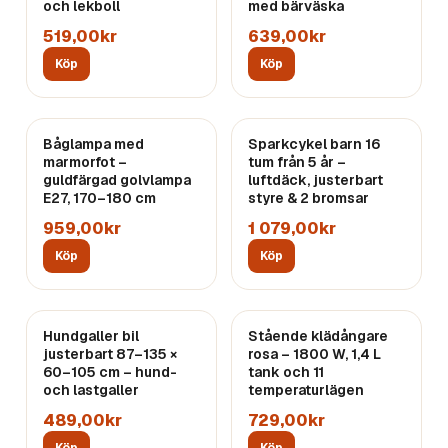
och lekboll
med bärväska
519,00kr
639,00kr
Köp
Köp
Båglampa med
Sparkcykel barn 16
marmorfot –
tum från 5 år –
guldfärgad golvlampa
luftdäck, justerbart
E27, 170–180 cm
styre & 2 bromsar
959,00kr
1 079,00kr
Köp
Köp
Hundgaller bil
Stående klädångare
justerbart 87–135 ×
rosa – 1800 W, 1,4 L
60–105 cm – hund-
tank och 11
och lastgaller
temperaturlägen
489,00kr
729,00kr