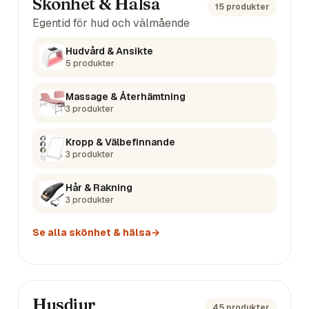
Skönhet & Hälsa
15
produkter
Egentid för hud och välmående
Hudvård & Ansikte
5
produkter
Massage & Återhämtning
3
produkter
Kropp & Välbefinnande
3
produkter
Hår & Rakning
3
produkter
Se alla
skönhet & hälsa
→
Husdjur
45
produkter