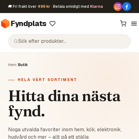
🚚 Fri frakt över
499 kr
· Betala smidigt med
Klarna
Fyndplats
Hem
/
Butik
HELA VÅRT SORTIMENT
Hitta dina nästa
fynd.
Noga utvalda favoriter inom hem, kök, elektronik,
hudvård och mer – allt på ett ställe.