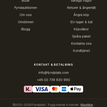
Butik
Vanliga frågor
Fyndauktionen
Returer & ångerrätt
Om oss
Ångra köp
Omdömen
EU-lager & tull
Blogg
Köpvillkor
Spåra paket
Kontakta oss
Kundtjänst
KONTAKT & BETALNING
info@fyndplats.com
+46 (0) 736 630 990
©2021–2026 Fyndplats · Trygg svensk e-handel ·
Köpvillkor
·