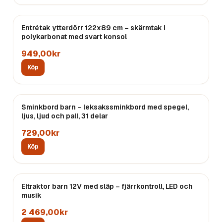
Entrétak ytterdörr 122x89 cm – skärmtak i
polykarbonat med svart konsol
949,00kr
Köp
Sminkbord barn – leksakssminkbord med spegel,
ljus, ljud och pall, 31 delar
729,00kr
Köp
Eltraktor barn 12V med släp – fjärrkontroll, LED och
musik
2 469,00kr