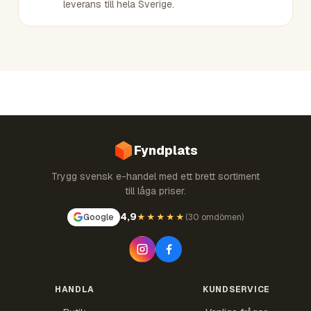
leverans till hela Sverige.
Fyndplats
Trygg svensk e-handel med ett brett sortiment
till låga priser.
4,9
Google
★★★★★
(
30 omdömen
)
HANDLA
KUNDSERVICE