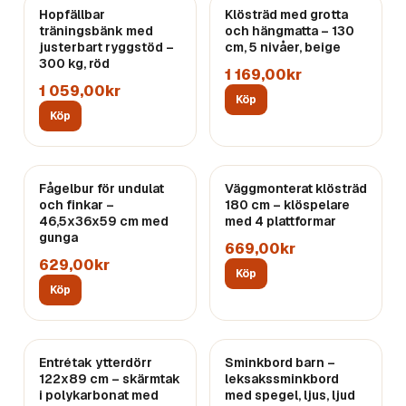
Hopfällbar
Klösträd med grotta
träningsbänk med
och hängmatta – 130
justerbart ryggstöd –
cm, 5 nivåer, beige
300 kg, röd
1 169,00kr
1 059,00kr
Köp
Köp
Fågelbur för undulat
Väggmonterat klösträd
och finkar –
180 cm – klöspelare
46,5x36x59 cm med
med 4 plattformar
gunga
669,00kr
629,00kr
Köp
Köp
Entrétak ytterdörr
Sminkbord barn –
122x89 cm – skärmtak
leksakssminkbord
i polykarbonat med
med spegel, ljus, ljud