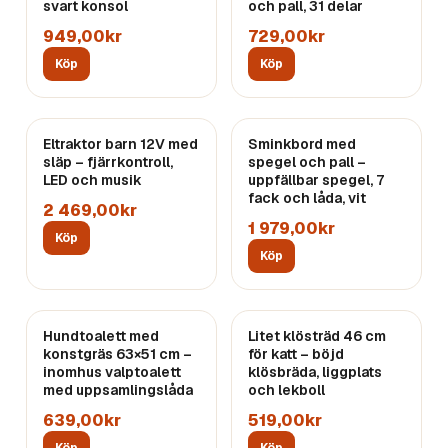
svart konsol
och pall, 31 delar
949,00kr
729,00kr
Köp
Köp
Eltraktor barn 12V med
Sminkbord med
släp – fjärrkontroll,
spegel och pall –
LED och musik
uppfällbar spegel, 7
fack och låda, vit
2 469,00kr
1 979,00kr
Köp
Köp
Hundtoalett med
Litet klösträd 46 cm
konstgräs 63×51 cm –
för katt – böjd
inomhus valptoalett
klösbräda, liggplats
med uppsamlingslåda
och lekboll
639,00kr
519,00kr