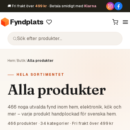
🚚 Fri frakt över
499 kr
· Betala smidigt med
Klarna
Fyndplats
Hem
/
Butik
/
Alla produkter
HELA SORTIMENTET
Alla produkter
466 noga utvalda fynd inom hem, elektronik, kök och
mer – varje produkt handplockad för svenska hem.
466
produkter ·
34
kategorier · Fri frakt över 499 kr