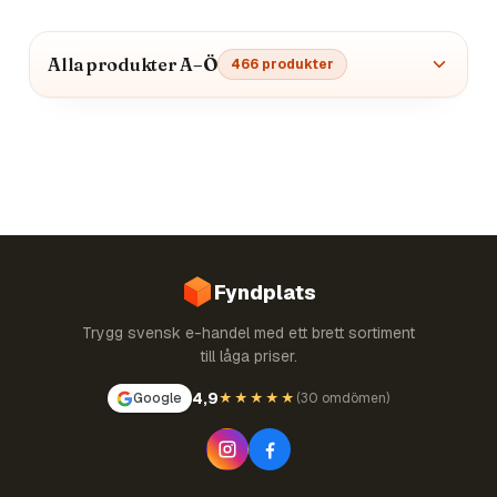
Alla produkter A–Ö
466
produkter
Fyndplats
Trygg svensk e-handel med ett brett sortiment
till låga priser.
4,9
Google
★★★★★
(
30 omdömen
)