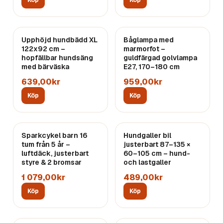
Köp
Köp
Upphöjd hundbädd XL
Båglampa med
122x92 cm –
marmorfot –
hopfällbar hundsäng
guldfärgad golvlampa
med bärväska
E27, 170–180 cm
639,00kr
959,00kr
Köp
Köp
Sparkcykel barn 16
Hundgaller bil
tum från 5 år –
justerbart 87–135 ×
luftdäck, justerbart
60–105 cm – hund-
styre & 2 bromsar
och lastgaller
1 079,00kr
489,00kr
Köp
Köp