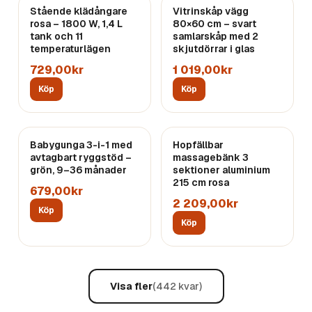
Stående klädångare
Vitrinskåp vägg
rosa – 1800 W, 1,4 L
80×60 cm – svart
tank och 11
samlarskåp med 2
temperaturlägen
skjutdörrar i glas
729,00kr
1 019,00kr
Köp
Köp
Babygunga 3-i-1 med
Hopfällbar
avtagbart ryggstöd –
massagebänk 3
grön, 9–36 månader
sektioner aluminium
215 cm rosa
679,00kr
2 209,00kr
Köp
Köp
Visa fler
(
442
kvar)