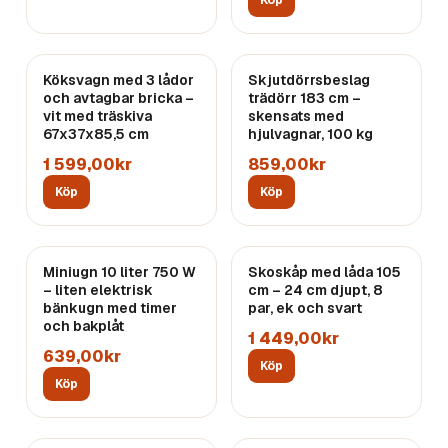
Köp
Köksvagn med 3 lådor
Skjutdörrsbeslag
och avtagbar bricka –
trädörr 183 cm –
vit med träskiva
skensats med
67x37x85,5 cm
hjulvagnar, 100 kg
1 599,00kr
859,00kr
Köp
Köp
Miniugn 10 liter 750 W
Skoskåp med låda 105
– liten elektrisk
cm – 24 cm djupt, 8
bänkugn med timer
par, ek och svart
och bakplåt
1 449,00kr
639,00kr
Köp
Köp