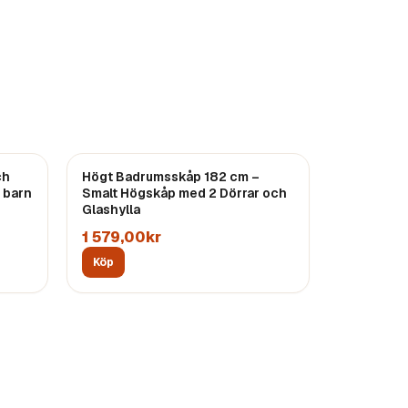
ch
Högt Badrumsskåp 182 cm –
r barn
Smalt Högskåp med 2 Dörrar och
Glashylla
1 579,00kr
Köp