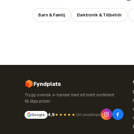
Barn & Familj
Elektronik & Tillbehör
Fyndplats
Trygg svensk e-handel med ett brett sortiment
till låga priser.
4,9
Google
★★★★★
(
30 omdömen
)