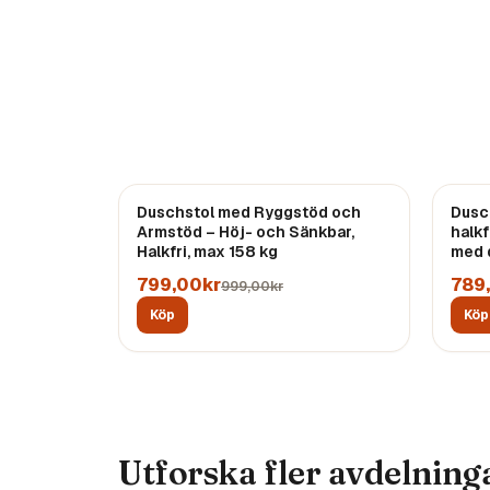
REA
Duschstol med Ryggstöd och
Dusch
Armstöd – Höj- och Sänkbar,
halkf
Halkfri, max 158 kg
med 
799,00kr
789
999,00kr
Köp
Köp
Utforska fler avdelning