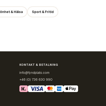
önhet & Hälsa
Sport & Fritid
KONTAKT & BETALNING
info@fyndplats.com
+46 (0) 736 630 990