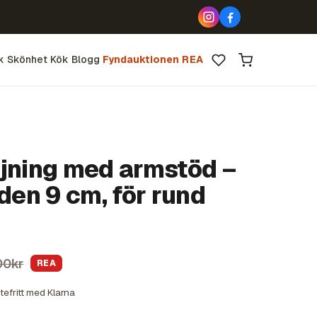
k
Skönhet
Kök
Blogg
Fyndauktionen
REA
öjning med armstöd –
jden 9 cm, för rund
00kr
REA
tefritt med Klarna