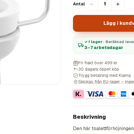
−
+
1
Antal
Lägg i kund
✓ I lager ·
Beräknad leve
3–7 arbetsdagar
Fri frakt över 499 kr
30 dagars öppet köp
Trygg betalning med Klarna
Skickas från EU-lager – ingen 
Beskrivning
Den här toalettförhöjningen