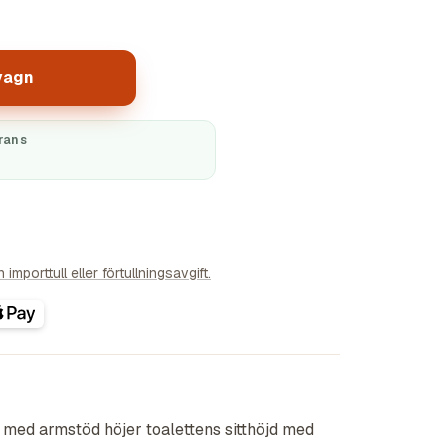
vagn
rans
importtull eller förtullningsavgift.
 med armstöd höjer toalettens sitthöjd med