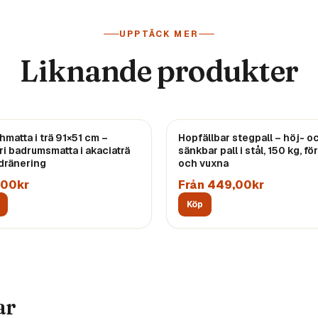
UPPTÄCK MER
Liknande produkter
matta i trä 91×51 cm –
Hopfällbar stegpall – höj- o
ri badrumsmatta i akaciaträ
sänkbar pall i stål, 150 kg, fö
dränering
och vuxna
,00kr
Från 449,00kr
Köp
ar