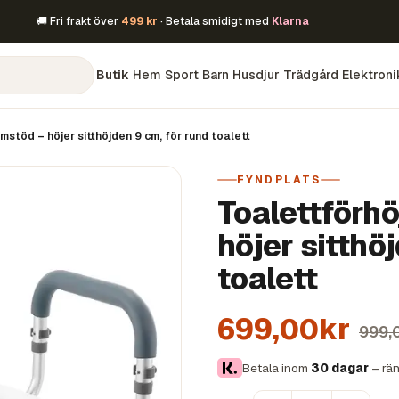
🚚 Fri frakt över
499 kr
· Betala smidigt med
Klarna
Butik
Hem
Sport
Barn
Husdjur
Trädgård
Elektroni
stöd – höjer sitthöjden 9 cm, för rund toalett
FYNDPLATS
Toalettförh
höjer sitthö
toalett
699,00kr
999,
Betala inom
30 dagar
– rän