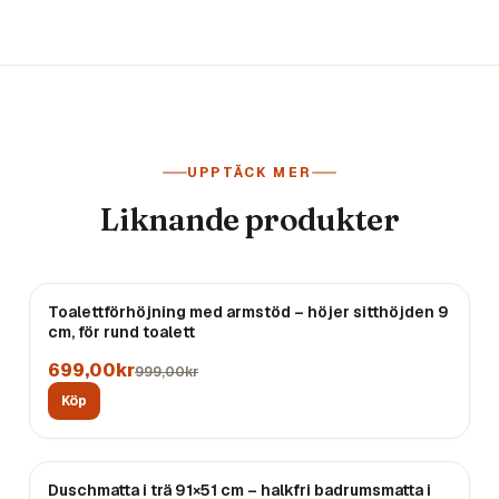
UPPTÄCK MER
Liknande produkter
REA
Toalettförhöjning med armstöd – höjer sitthöjden 9
cm, för rund toalett
699,00kr
999,00kr
Köp
Duschmatta i trä 91×51 cm – halkfri badrumsmatta i