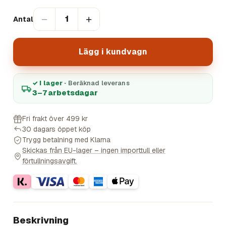
−
+
1
Antal
Lägg i kundvagn
✓ I lager ·
Beräknad leverans
3–7 arbetsdagar
Fri frakt över 499 kr
30 dagars öppet köp
Trygg betalning med Klarna
Skickas från EU-lager – ingen importtull eller
förtullningsavgift.
Beskrivning