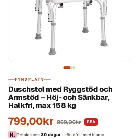
FYNDPLATS
Duschstol med Ryggstöd och
Armstöd – Höj- och Sänkbar,
Halkfri, max 158 kg
799,00kr
999,00kr
REA
Betala inom
30 dagar
– räntefritt med Klarna