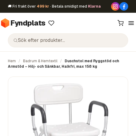
🚚 Fri frakt över
499 kr
· Betala smidigt med
Klarna
Fyndplats
Hem
/
Badrum & Hemtextil
/
Duschstol med Ryggstöd och
Armstöd – Höj- och Sänkbar, Halkfri, max 158 kg