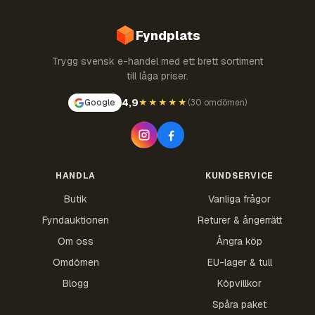
Fyndplats
Trygg svensk e-handel med ett brett sortiment
till låga priser.
4,9
Google
★★★★★
(
30 omdömen
)
HANDLA
KUNDSERVICE
Butik
Vanliga frågor
Fyndauktionen
Returer & ångerrätt
Om oss
Ångra köp
Omdömen
EU-lager & tull
Blogg
Köpvillkor
Spåra paket