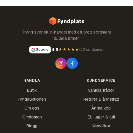
Fyndplats
Trygg svensk e-handel med ett brett sortiment
till låga priser.
4,9
Google
★★★★★
(
30 omdömen
)
HANDLA
KUNDSERVICE
Butik
Vanliga frågor
Fyndauktionen
Returer & ångerrätt
Om oss
Ångra köp
Omdömen
EU-lager & tull
Blogg
Köpvillkor