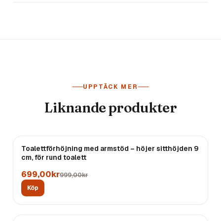
UPPTÄCK MER
Liknande produkter
REA
Toalettförhöjning med armstöd – höjer sitthöjden 9
cm, för rund toalett
699,00kr
999,00kr
Köp