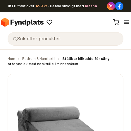
🚚 Fri frakt över
499 kr
· Betala smidigt med
Klarna
Fyndplats
Hem
/
Badrum & Hemtextil
/
Ställbar kilkudde för säng –
ortopedisk med nackrulle i minnesskum