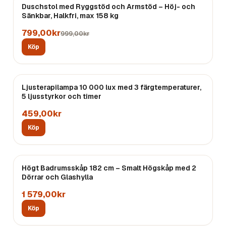
REA
Duschstol med Ryggstöd och Armstöd – Höj- och
Sänkbar, Halkfri, max 158 kg
799,00kr
999,00kr
Köp
Ljusterapilampa 10 000 lux med 3 färgtemperaturer,
5 ljusstyrkor och timer
459,00kr
Köp
Högt Badrumsskåp 182 cm – Smalt Högskåp med 2
Dörrar och Glashylla
1 579,00kr
Köp