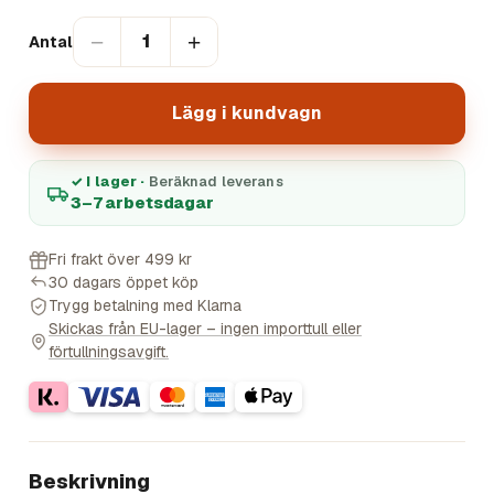
−
+
1
Antal
Lägg i kundvagn
✓ I lager ·
Beräknad leverans
3–7 arbetsdagar
Fri frakt över 499 kr
30 dagars öppet köp
Trygg betalning med Klarna
Skickas från EU-lager – ingen importtull eller
förtullningsavgift.
Beskrivning