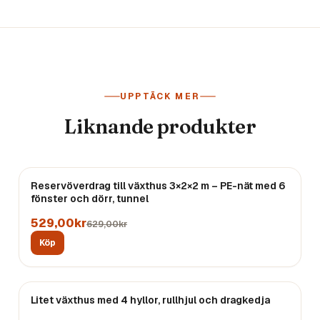
UPPTÄCK MER
Liknande produkter
REA
Reservöverdrag till växthus 3×2×2 m – PE-nät med 6
fönster och dörr, tunnel
529,00kr
629,00kr
Köp
Litet växthus med 4 hyllor, rullhjul och dragkedja