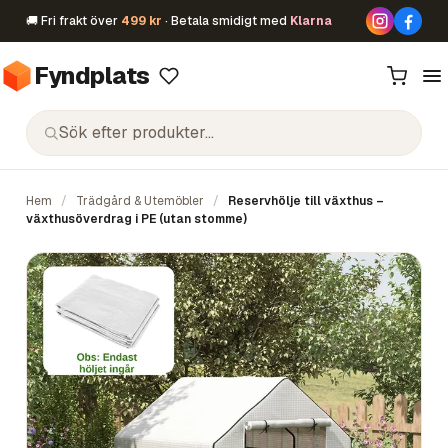
🚚 Fri frakt över
499 kr
· Betala smidigt med
Klarna
Fyndplats
Hem
/
Trädgård & Utemöbler
/
Reservhölje till växthus –
växthusöverdrag i PE (utan stomme)