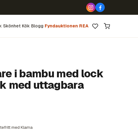
k
Skönhet
Kök
Blogg
Fyndauktionen
REA
are i bambu med lock
ck med uttagbara
tefritt med Klarna