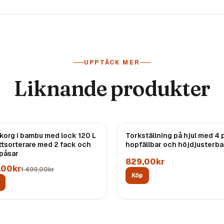
UPPTÄCK MER
Liknande produkter
korg i bambu med lock 120 L
Torkställning på hjul med 4 
ttsorterare med 2 fack och
hopfällbar och höjdjusterba
påsar
829,00kr
,00kr
1 499,00kr
Köp