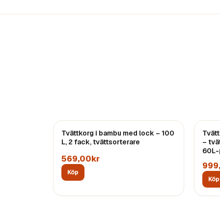
REA
Tvättkorg i bambu med lock – 100
Tvätt
L, 2 fack, tvättsorterare
– tvä
60L-
569,00kr
999
Köp
Köp