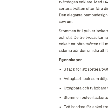
tvättdagen enklare. Med 144
sortera tvätten efter färg di
Den eleganta bambudesignen
sovrum.
Stommen är i pulverlackera
och stil. De tre tygsäckarna
enkelt att bära tvätten till
sidorna gör den smidig att fl
Egenskaper
3 fack för att sortera tvät
Avtagbart lock som dölj
Uttagbara och tvättbara
Stomme i pulverlackera
Två handtag för enkel tr