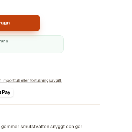
vagn
rans
importtull eller förtullningsavgift.
m gömmer smutstvätten snyggt och gör