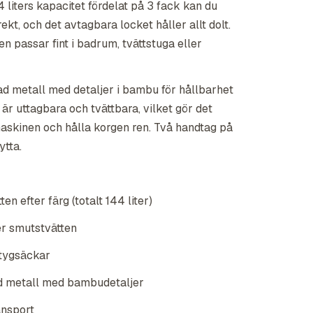
 liters kapacitet fördelat på 3 fack kan du
rekt, och det avtagbara locket håller allt dolt.
 passar fint i badrum, tvättstuga eller
d metall med detaljer i bambu för hållbarhet
 är uttagbara och tvättbara, vilket gör det
 maskinen och hålla korgen ren. Två handtag på
ytta.
ten efter färg (totalt 144 liter)
er smutstvätten
 tygsäckar
d metall med bambudetaljer
ansport