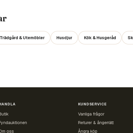
ar
Trädgård & Utemöbler
Husdjur
Kök & Husgeråd
Sk
HANDLA
KUNDSERVICE
Butik
Vanliga frågor
Fyndauktionen
Returer & ångerrätt
Om oss
Ångra köp