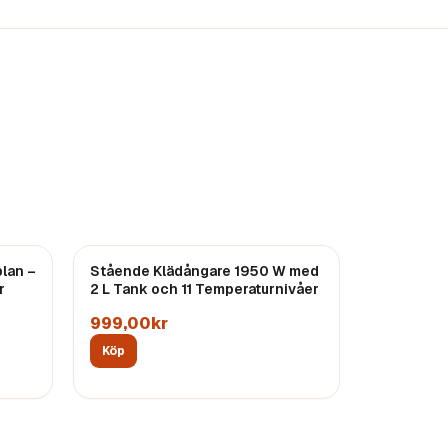
plan –
Stående Klädångare 1950 W med
r
2 L Tank och 11 Temperaturnivåer
999,00kr
Köp