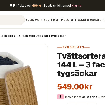
🚚 Fri frakt över
499 kr
· Betala smidigt med
Klarna
Butik
Hem
Sport
Barn
Husdjur
Trädgård
Elektroni
 lock 144 L – 3 fack med uttagbara tygsäckar
FYNDPLATS
Tvättsorter
144 L – 3 fa
tygsäckar
549,00kr
Betala inom
30 dagar
– rän