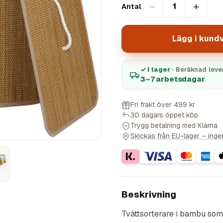
−
+
1
Antal
Lägg i kund
✓ I lager ·
Beräknad leve
3–7 arbetsdagar
Fri frakt över 499 kr
30 dagars öppet köp
Trygg betalning med Klarna
Skickas från EU-lager – ingen 
Beskrivning
Tvättsorterare i bambu so