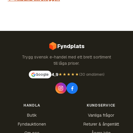
Fyndplats
Trygg svensk e-handel med ett brett sortiment
till låga priser.
4,9
Google
★★★★★
(
30 omdömen
)
HANDLA
KUNDSERVICE
Butik
Vanliga frågor
Fyndauktionen
Returer & ångerrätt