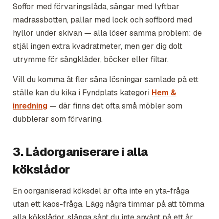
Soffor med förvaringslåda, sängar med lyftbar
madrassbotten, pallar med lock och soffbord med
hyllor under skivan — alla löser samma problem: de
stjäl ingen extra kvadratmeter, men ger dig dolt
utrymme för sängkläder, böcker eller filtar.
Vill du komma åt fler såna lösningar samlade på ett
ställe kan du kika i Fyndplats kategori
Hem &
inredning
— där finns det ofta små möbler som
dubblerar som förvaring.
3. Lådorganiserare i alla
kökslådor
En oorganiserad köksdel är ofta inte en yta-fråga
utan ett kaos-fråga. Lägg några timmar på att tömma
alla kökslådor, slänga sånt du inte använt på ett år