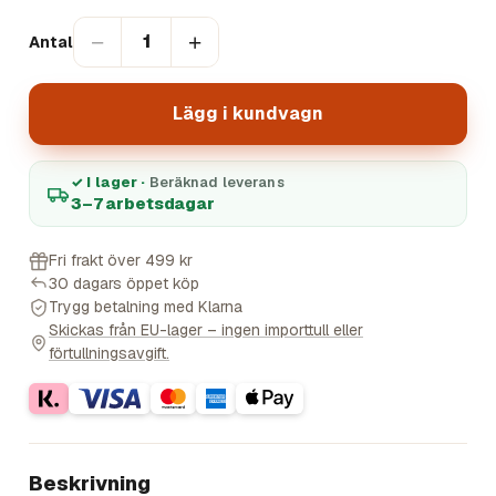
−
+
1
Antal
Lägg i kundvagn
✓ I lager ·
Beräknad leverans
3–7 arbetsdagar
Fri frakt över 499 kr
30 dagars öppet köp
Trygg betalning med Klarna
Skickas från EU-lager – ingen importtull eller
förtullningsavgift.
Beskrivning