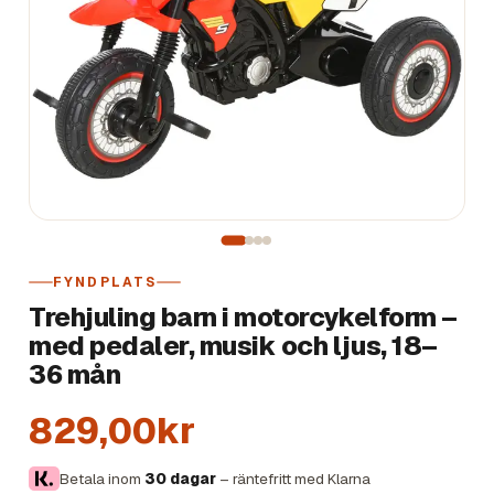
FYNDPLATS
Trehjuling barn i motorcykelform –
med pedaler, musik och ljus, 18–
36 mån
829,00kr
Betala inom
30 dagar
– räntefritt med Klarna