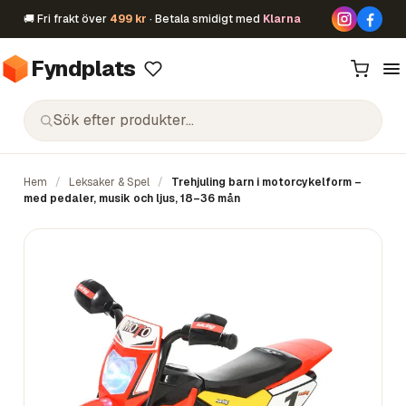
🚚 Fri frakt över
499 kr
· Betala smidigt med
Klarna
Fyndplats
Hem
/
Leksaker & Spel
/
Trehjuling barn i motorcykelform –
med pedaler, musik och ljus, 18–36 mån