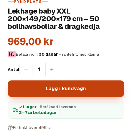
FYNDPLATS
Lekhage baby XXL
200×149/200×179 cm – 50
bollhavsbollar & dragkedja
969,00 kr
Betala inom
30 dagar
– räntefritt med Klarna
−
+
1
Antal
Lägg i kundvagn
✓ I lager ·
Beräknad leverans
3–7 arbetsdagar
Fri frakt över 499 kr