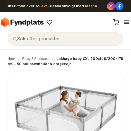
🚚 Fri frakt över
499 kr
· Betala smidigt med
Klarna
Fyndplats
Hem
/
Baby & Småbarn
/
Lekhage baby XXL 200×149/200×179
cm – 50 bollhavsbollar & dragkedja