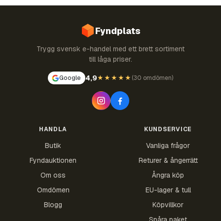
Fyndplats
Trygg svensk e-handel med ett brett sortiment
till låga priser.
4,9
Google
★★★★★
(
30 omdömen
)
HANDLA
KUNDSERVICE
Butik
Vanliga frågor
Fyndauktionen
Returer & ångerrätt
Om oss
Ångra köp
Omdömen
EU-lager & tull
Blogg
Köpvillkor
Spåra paket