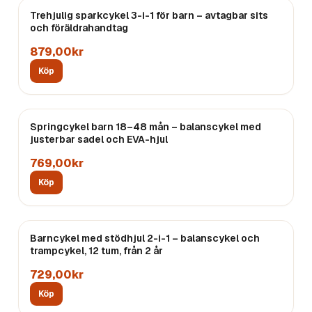
Trehjulig sparkcykel 3-i-1 för barn – avtagbar sits
och föräldrahandtag
879,00kr
Köp
Springcykel barn 18–48 mån – balanscykel med
justerbar sadel och EVA-hjul
769,00kr
Köp
Barncykel med stödhjul 2-i-1 – balanscykel och
trampcykel, 12 tum, från 2 år
729,00kr
Köp