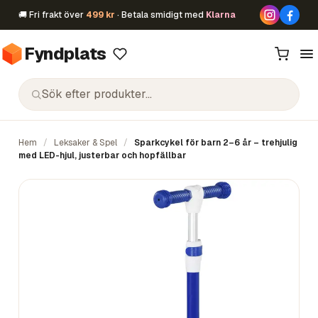
🚚 Fri frakt över
499 kr
· Betala smidigt med
Klarna
Fyndplats
Hem
/
Leksaker & Spel
/
Sparkcykel för barn 2–6 år – trehjulig
med LED-hjul, justerbar och hopfällbar