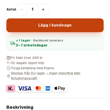
−
+
1
Antal
Lägg i kundvagn
✓ I lager ·
Beräknad leverans
3–7 arbetsdagar
Fri frakt över 499 kr
30 dagars öppet köp
Trygg betalning med Klarna
Skickas från EU-lager – ingen importtull eller
förtullningsavgift.
Beskrivning