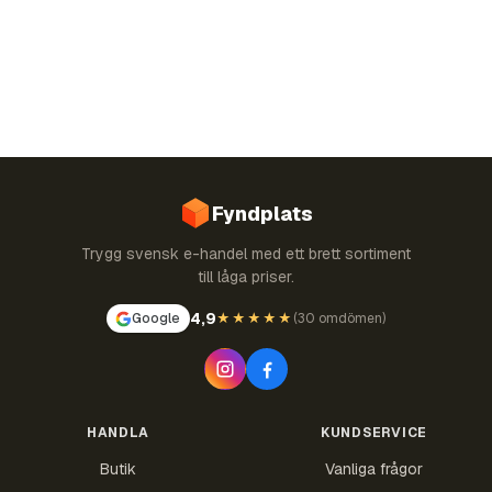
Fyndplats
Trygg svensk e-handel med ett brett sortiment
till låga priser.
4,9
Google
★★★★★
(
30 omdömen
)
HANDLA
KUNDSERVICE
Butik
Vanliga frågor