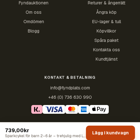
Fyndauktionen
Returer & ångerrätt
Om oss
Ångra köp
Omdömen
EU-lager & tull
Blogg
Köpvillkor
Spåra paket
Kontakta oss
Kundtjänst
KONTAKT & BETALNING
info@fyndplats.com
+46 (0) 736 630 990
739,00kr
©2021–2026 Fyndplats · Trygg svensk e-handel ·
Köpvillkor
·
Lägg i kundvagn
Sekretesspolicy
·
Butikspolicyer
Sparkcykel för barn 2–6 år – trehjulig med LED-hjul, justerbar och hopfällbar