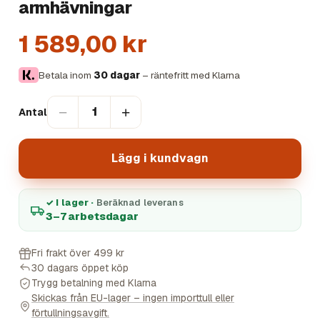
armhävningar
1 589,00 kr
Betala inom
30 dagar
– räntefritt med Klarna
−
+
1
Antal
Lägg i kundvagn
✓ I lager ·
Beräknad leverans
3–7 arbetsdagar
Fri frakt över 499 kr
30 dagars öppet köp
Trygg betalning med Klarna
Skickas från EU-lager – ingen importtull eller
förtullningsavgift.