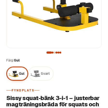
Färg
Gul
Gul
Svart
FYNDPLATS
Sissy squat-bänk 3-i-1 – justerbar
magträningsbräda för squats och