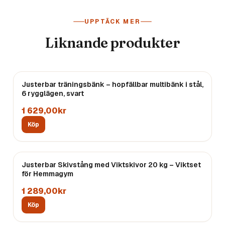
UPPTÄCK MER
Liknande produkter
Justerbar träningsbänk – hopfällbar multibänk i stål,
6 rygglägen, svart
1 629,00kr
Köp
Justerbar Skivstång med Viktskivor 20 kg – Viktset
Endast
5
kvar
för Hemmagym
1 289,00kr
Köp