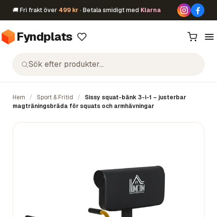
🚚 Fri frakt över
499 kr
· Betala smidigt med
Klarna
Fyndplats
Hem
/
Sport & Fritid
/
Sissy squat-bänk 3-i-1 – justerbar
magträningsbräda för squats och armhävningar