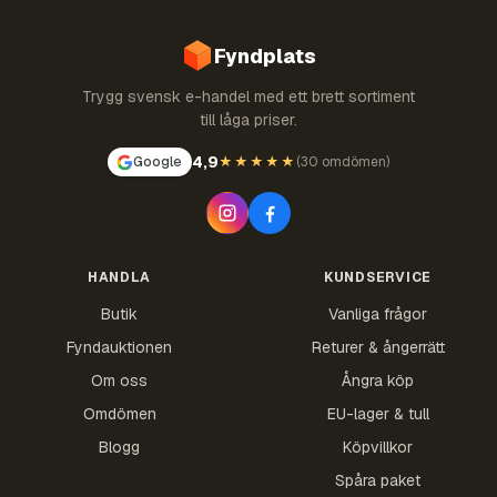
Fyndplats
Trygg svensk e-handel med ett brett sortiment
till låga priser.
4,9
Google
★★★★★
(
30 omdömen
)
HANDLA
KUNDSERVICE
Butik
Vanliga frågor
Fyndauktionen
Returer & ångerrätt
Om oss
Ångra köp
Omdömen
EU-lager & tull
Blogg
Köpvillkor
Spåra paket