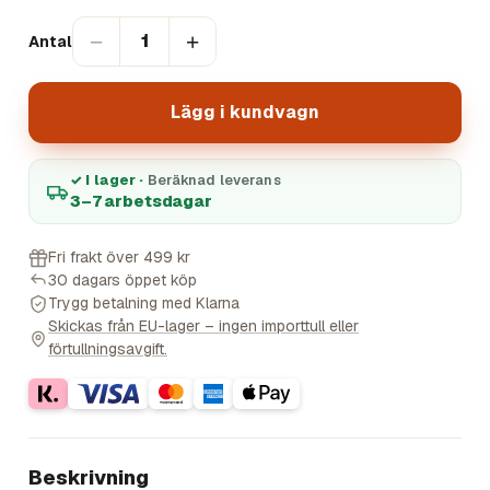
−
+
1
Antal
Lägg i kundvagn
✓ I lager ·
Beräknad leverans
3–7 arbetsdagar
Fri frakt över 499 kr
30 dagars öppet köp
Trygg betalning med Klarna
Skickas från EU-lager – ingen importtull eller
förtullningsavgift.
Beskrivning