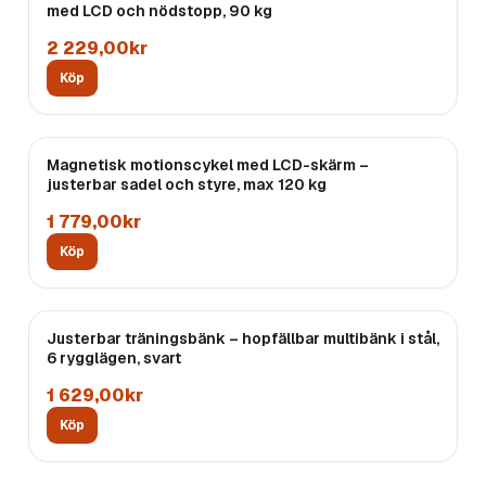
med LCD och nödstopp, 90 kg
2 229,00kr
Köp
Magnetisk motionscykel med LCD-skärm –
justerbar sadel och styre, max 120 kg
1 779,00kr
Köp
Justerbar träningsbänk – hopfällbar multibänk i stål,
6 rygglägen, svart
1 629,00kr
Köp