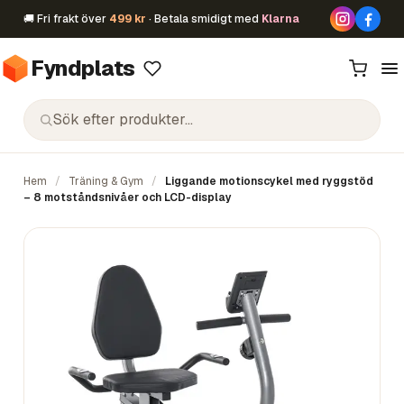
🚚 Fri frakt över
499 kr
· Betala smidigt med
Klarna
Fyndplats
Hem
/
Träning & Gym
/
Liggande motionscykel med ryggstöd
– 8 motståndsnivåer och LCD-display