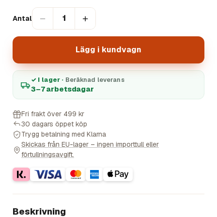
−
+
1
Antal
Lägg i kundvagn
✓ I lager ·
Beräknad leverans
3–7 arbetsdagar
Fri frakt över 499 kr
30 dagars öppet köp
Trygg betalning med Klarna
Skickas från EU-lager – ingen importtull eller
förtullningsavgift.
Beskrivning