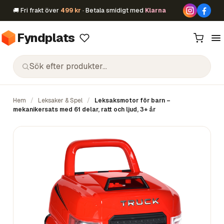
🚚 Fri frakt över
499 kr
· Betala smidigt med
Klarna
Fyndplats
Hem
/
Leksaker & Spel
/
Leksaksmotor för barn –
mekanikersats med 61 delar, ratt och ljud, 3+ år