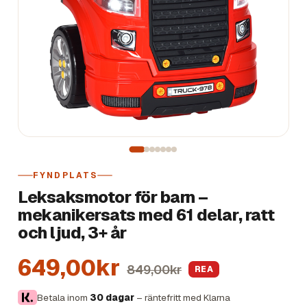
FYNDPLATS
Leksaksmotor för barn –
mekanikersats med 61 delar, ratt
och ljud, 3+ år
649,00kr
849,00kr
REA
Betala inom
30 dagar
– räntefritt med Klarna