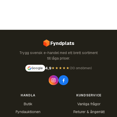
Fyndplats
Trygg svensk e-handel med ett brett sortiment
till låga priser.
4,9
Google
★★★★★
(
30 omdömen
)
HANDLA
KUNDSERVICE
Butik
Vanliga frågor
Fyndauktionen
Returer & ångerrätt