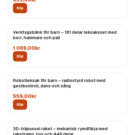
Köp
Verktygsbänk för barn – 181 delar leksaksset med
borr, hammare och pall
1 069,00kr
Köp
Robotleksak för barn – radiostyrd robot med
gestkontroll, dans och sång
559,00kr
Köp
3D-träpussel raket – mekanisk rymdfärja med
raketramp, ljus och 446 delar