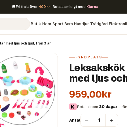
🚚 Fri frakt över
499 kr
· Betala smidigt med
Klarna
Butik
Hem
Sport
Barn
Husdjur
Trädgård
Elektroni
r med ljus och ljud, från 3 år
FYNDPLATS
Leksakskök f
med ljus och 
959,00kr
Betala inom
30 dagar
– rän
−
+
1
Antal