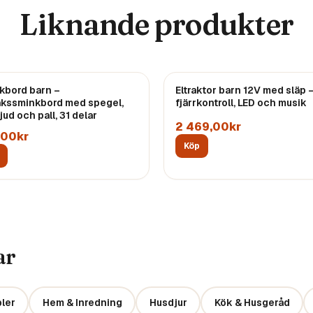
Liknande produkter
kbord barn –
Eltraktor barn 12V med släp 
akssminkbord med spegel,
fjärrkontroll, LED och musik
 ljud och pall, 31 delar
2 469,00kr
,00kr
Köp
ar
ler
Hem & Inredning
Husdjur
Kök & Husgeråd