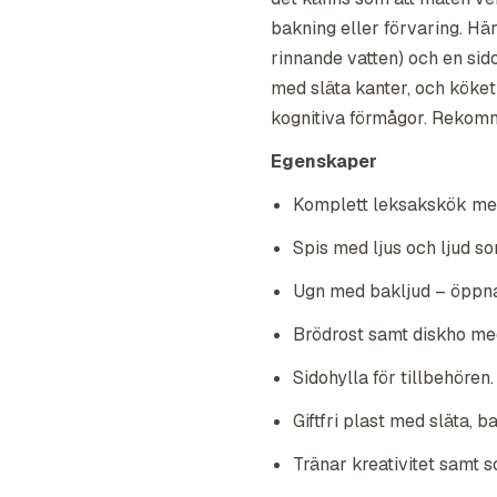
bakning eller förvaring. Hä
rinnande vatten) och en sidoh
med släta kanter, och köket
kognitiva förmågor. Rekomm
Egenskaper
Komplett leksakskök med
Spis med ljus och ljud s
Ugn med bakljud – öppnas
Brödrost samt diskho med
Sidohylla för tillbehören.
Giftfri plast med släta, b
Tränar kreativitet samt s