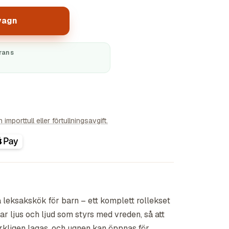
vagn
rans
importtull eller förtullningsavgift.
a leksakskök för barn – ett komplett rollekset
ar ljus och ljud som styrs med vreden, så att
rkligen lagas, och ugnen kan öppnas för