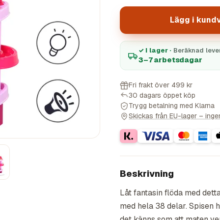
Lägg i kund
✓ I lager ·
Beräknad leve
3–7 arbetsdagar
Fri frakt över 499 kr
30 dagars öppet köp
Trygg betalning med Klarna
Skickas från EU-lager – ingen 
Beskrivning
Låt fantasin flöda med dett
med hela 38 delar. Spisen h
det känns som att maten ve