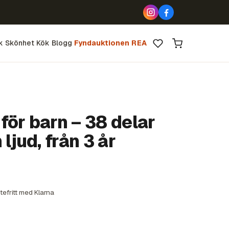
k
Skönhet
Kök
Blogg
Fyndauktionen
REA
ör barn – 38 delar
ljud, från 3 år
tefritt med Klarna