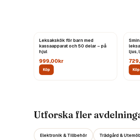
Leksakskök för barn med
Smin
kassaapparat och 50 delar – på
leks
hjul
ljus,
999,00kr
729
Köp
Köp
Utforska fler avdelning
Elektronik & Tillbehör
Trädgård & Utemöb