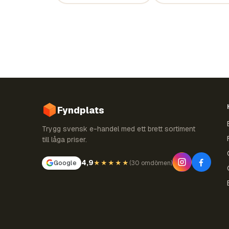
Fyndplats
Trygg svensk e-handel med ett brett sortiment
till låga priser.
4,9
Google
★★★★★
(
30 omdömen
)