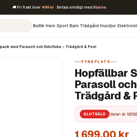
🚚 Fri frakt över
499 kr
· Betala smidigt med
Klarna
Butik
Hem
Sport
Barn
Trädgård
Husdjur
Elektroni
pack med Parasoll och Sidoficka – Trädgård & Pool
FYNDPLATS
Hopfällbar 
Parasoll och
Trädgård & 
Varan är tillf
SLUTSÅLD
1 699,00 kr