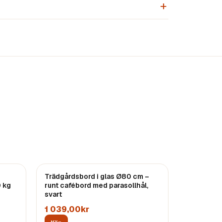
Trädgårdsbord i glas Ø80 cm –
0 kg
runt cafébord med parasollhål,
svart
1 039,00kr