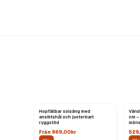
Hopfällbar solsäng med
Vänd
ansiktshål och justerbart
cm –
ryggstöd
möns
Från 969,00kr
529