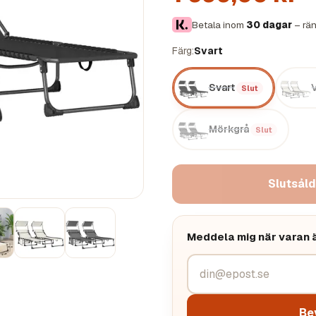
Betala inom
30 dagar
– rän
Färg
Svart
Svart
Slut
Mörkgrå
Slut
Slutsåld
Meddela mig när varan är
Be