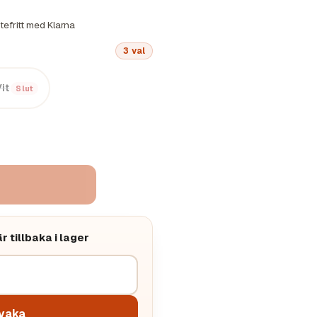
tefritt med Klarna
3
val
Vit
Slut
 tillbaka i lager
vaka