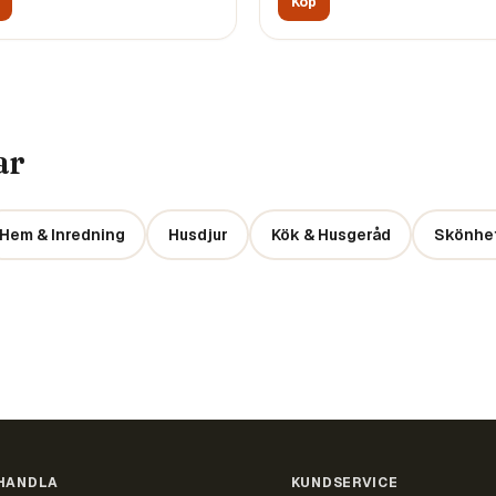
Köp
ar
Hem & Inredning
Husdjur
Kök & Husgeråd
Skönhet
HANDLA
KUNDSERVICE