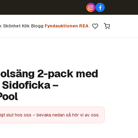
k
Skönhet
Kök
Blogg
Fyndauktionen
REA
Solsäng 2-pack med
 Sidoficka –
Pool
älligt slut hos oss – bevaka nedan så hör vi av oss.