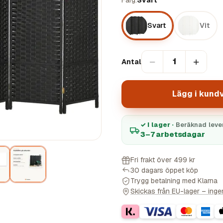
Färg
Svart
Svart
Vit
−
+
1
Antal
Lägg i kund
✓ I lager ·
Beräknad leve
3–7 arbetsdagar
Fri frakt över 499 kr
30 dagars öppet köp
Trygg betalning med Klarna
Skickas från EU-lager – ingen 