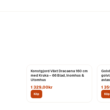
Konstgjord Växt Dracaena 160 cm
Golv
med Kruka – 66 Blad, Inomhus &
golv
Utomhus
avlas
1 329,00kr
1 35
Köp
Köp