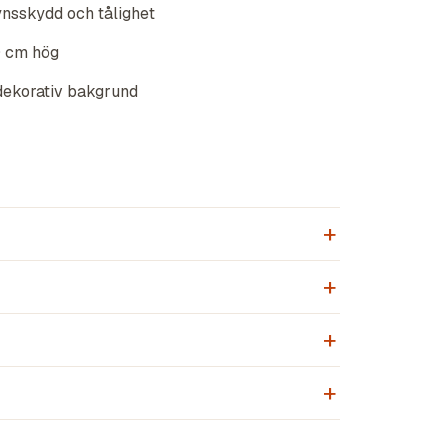
ynsskydd och tålighet
0 cm hög
dekorativ bakgrund