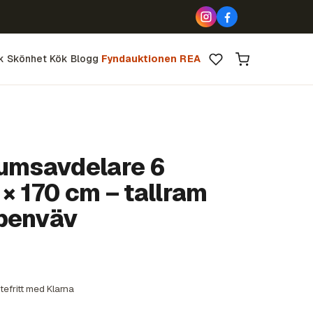
k
Skönhet
Kök
Blogg
Fyndauktionen
REA
rumsavdelare 6
× 170 cm – tallram
openväv
tefritt med Klarna