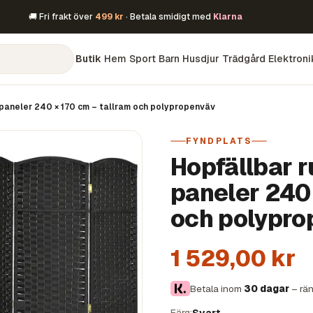
🚚 Fri frakt över
499 kr
· Betala smidigt med
Klarna
Butik
Hem
Sport
Barn
Husdjur
Trädgård
Elektroni
paneler 240 × 170 cm – tallram och polypropenväv
FYNDPLATS
Hopfällbar 
paneler 240 
och polypr
1 529,00 kr
Betala inom
30 dagar
– rän