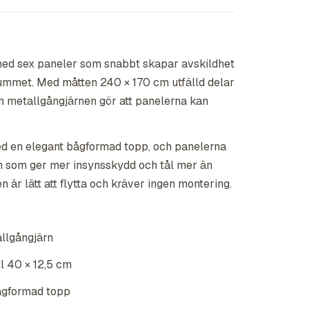
ed sex paneler som snabbt skapar avskildhet
rummet. Med måtten 240 × 170 cm utfälld delar
n metallgångjärnen gör att panelerna kan
d en elegant bågformad topp, och panelerna
n som ger mer insynsskydd och tål mer än
n är lätt att flytta och kräver ingen montering.
llgångjärn
ll 40 × 12,5 cm
ågformad topp