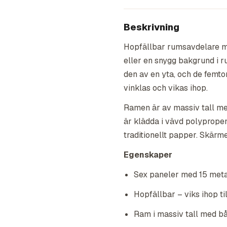
Beskrivning
Hopfällbar rumsavdelare m
eller en snygg bakgrund i 
den av en yta, och de femto
vinklas och vikas ihop.
Ramen är av massiv tall me
är klädda i vävd polyprope
traditionellt papper. Skärme
Egenskaper
Sex paneler med 15 meta
Hopfällbar – viks ihop ti
Ram i massiv tall med b