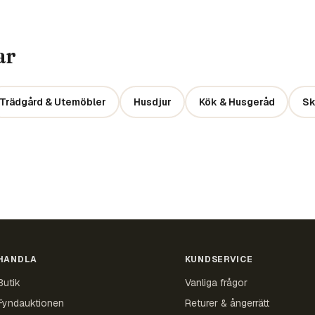
ar
Trädgård & Utemöbler
Husdjur
Kök & Husgeråd
Sk
HANDLA
KUNDSERVICE
Butik
Vanliga frågor
Fyndauktionen
Returer & ångerrätt