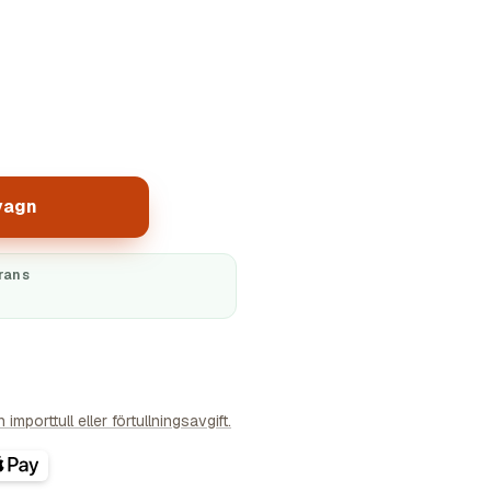
vagn
rans
importtull eller förtullningsavgift.