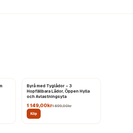
REA
cm
Byrå med Tyglådor – 3
Hopfällbara Lådor, Öppen Hylla
och Avlastningsyta
1 149,00kr
1 699,00kr
Köp