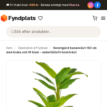
🚚 Fri frakt över
499 kr
· Betala smidigt med
Klarna
Fyndplats
Hem
/
Dekoration & Prydnad
/
Konstgjord bananväxt 150 cm
med kruka och 18 blad – underhållsfri konstväxt