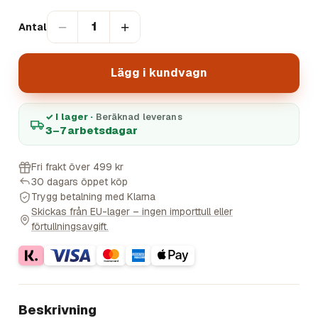
−
+
1
Antal
Lägg i kundvagn
✓ I lager ·
Beräknad leverans
3–7 arbetsdagar
Fri frakt över 499 kr
30 dagars öppet köp
Trygg betalning med Klarna
Skickas från EU-lager – ingen importtull eller
förtullningsavgift.
Beskrivning