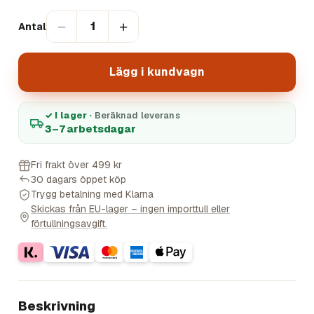
−
+
1
Antal
Lägg i kundvagn
✓ I lager ·
Beräknad leverans
3–7 arbetsdagar
Fri frakt över 499 kr
30 dagars öppet köp
Trygg betalning med Klarna
Skickas från EU-lager – ingen importtull eller
förtullningsavgift.
Beskrivning