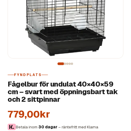
FYNDPLATS
Fågelbur för undulat 40×40×59
cm – svart med öppningsbart tak
och 2 sittpinnar
779,00kr
Betala inom
30 dagar
– räntefritt med Klarna