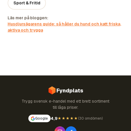
Sport & Fritid
Läs mer på bloggen:
Husdjursägarens guide: så håller du hund och katt friska,
aktiva och trygga
Fyndplats
Trygg svensk e-handel med ett brett sortiment
till låga priser.
4,9
Google
★★★★★
(
30 omdömen
)