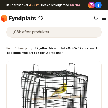
🚚 Fri frakt över
499 kr
· Betala smidigt med
Klarna
Fyndplats
Hem
/
Husdjur
/
Fågelbur för undulat 40×40×59 cm – svart
med öppningsbart tak och 2 sittpinnar