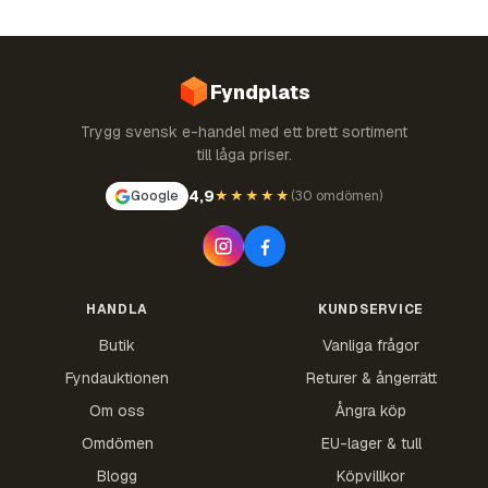
Fyndplats
Trygg svensk e-handel med ett brett sortiment
till låga priser.
4,9
Google
★★★★★
(
30 omdömen
)
HANDLA
KUNDSERVICE
Butik
Vanliga frågor
Fyndauktionen
Returer & ångerrätt
Om oss
Ångra köp
Omdömen
EU-lager & tull
Blogg
Köpvillkor