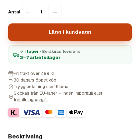
−
+
1
Antal
Lägg i kundvagn
✓ I lager ·
Beräknad leverans
3–7 arbetsdagar
Fri frakt över 499 kr
30 dagars öppet köp
Trygg betalning med Klarna
Skickas från EU-lager – ingen importtull eller
förtullningsavgift.
Beskrivning