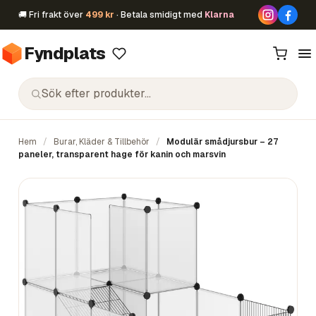
🚚 Fri frakt över
499 kr
· Betala smidigt med
Klarna
Fyndplats
Hem
/
Burar, Kläder & Tillbehör
/
Modulär smådjursbur – 27
paneler, transparent hage för kanin och marsvin