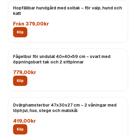
Hopfällbar hundgård med soltak – för valp, hund och
katt
Från 379,00kr
Köp
Fågelbur för undulat 40×40×59 cm – svart med
öppningsbart tak och 2 sittpinnar
779,00kr
Köp
Dvärghamsterbur 47x30x27 cm – 2 våningar med
löphjul, hus, stege och matskål
419,00kr
Köp