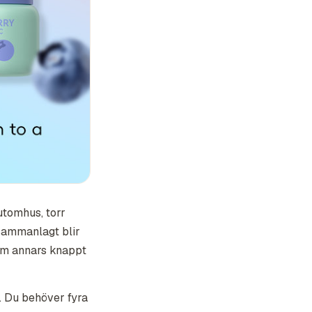
utomhus, torr
sammanlagt blir
om annars knappt
r. Du behöver fyra