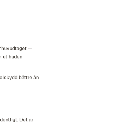
verhuvudtaget —
r ut huden
olskydd bättre än
dentligt. Det är