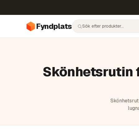
Fyndplats
Skönhetsrutin f
Skönhetsruti
lugn