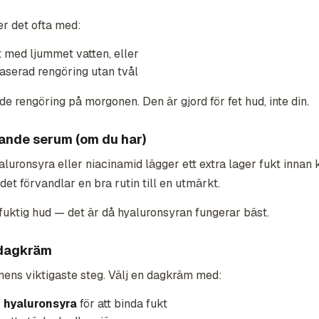
er det ofta med:
t med ljummet vatten, eller
aserad rengöring utan tvål
rengöring på morgonen. Den är gjord för fet hud, inte din.
rande serum (om du har)
luronsyra eller niacinamid lägger ett extra lager fukt innan
 det förvandlar en bra rutin till en utmärkt.
 fuktig hud — det är då hyaluronsyran fungerar bäst.
 dagkräm
ens viktigaste steg. Välj en dagkräm med:
r hyaluronsyra
för att binda fukt