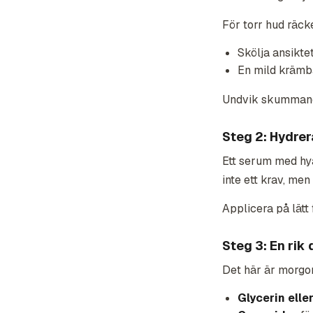
För torr hud räck
Skölja ansikte
En mild krämb
Undvik skummande 
Steg 2: Hydre
Ett serum med hya
inte ett krav, men
Applicera på lätt
Steg 3: En rik
Det här är morgon
Glycerin elle