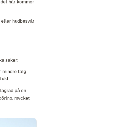
å det här kommer
m eller hudbesvär
ika saker:
r mindre talg
 fukt
rlagrad på en
göring, mycket