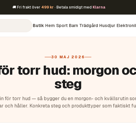
🚚 Fri frakt över
499 kr
· Betala smidigt med
Klarna
Butik
Hem
Sport
Barn
Trädgård
Husdjur
Elektroni
30 MAJ 2026
ör torr hud: morgon och
steg
n för torr hud — så bygger du en morgon- och kvällsrutin som 
ar och håller. Konkreta steg och produkttyper som faktiskt fu