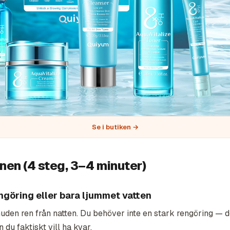
Se i butiken →
nen (4 steg, 3–4 minuter)
engöring eller bara ljummet vatten
uden ren från natten. Du
behöver inte
en stark rengöring — d
n du faktiskt vill ha kvar.