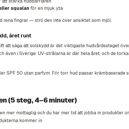
r att stärka hudbarriären
eller squalan
för en mjuk yta
 rena fingrar — strö den inte över ansiktet som mjöl.
dd, året runt
rift att säga att solskydd är det viktigaste hudvårdssteget ö
ch även i Sverige. UV-strålarna är där hela året, och de torka
ller SPF 50 utan parfym. För torr hud passar krämbaserade s
en (5 steg, 4–6 minuter)
en mer mottaglig och du har mer tid att jobba in produkter or
odukterna kommer in.