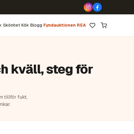
k
Skönhet
Kök
Blogg
Fyndauktionen
REA
 kväll, steg för
tillför fukt,
nkar.