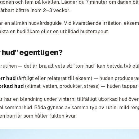
gonen och fem på kvällen. Lägger du 7 minuter om dagen p
mätbart bättre inom 2–3 veckor.
är en allmän hudvårdsguide. Vid kvarstående irritation, ekse
takta en hudläkare eller en utbildad hudterapeut.
r hud" egentligen?
 rutinen — det är bra att veta att "torr hud" kan betyda två ol
rr hud
(ärftligt eller relaterat till eksem) — huden producera
torkad hud
(klimat, vatten, produkter, stress) — huden tappar
r har en blandning under vintern: tillfälligt uttorkad hud öve
al sommarhud. Båda gynnas av samma typ av rutin: mild ren
 en barriär som håller fukten kvar.