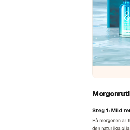
Morgonruti
Steg 1: Mild r
På morgonen är h
den naturliga olja