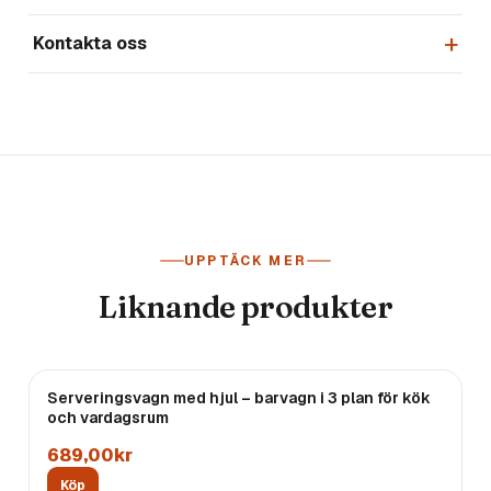
Kontakta oss
UPPTÄCK MER
Liknande produkter
Serveringsvagn med hjul – barvagn i 3 plan för kök
Endast
3
kvar
och vardagsrum
689,00kr
Köp