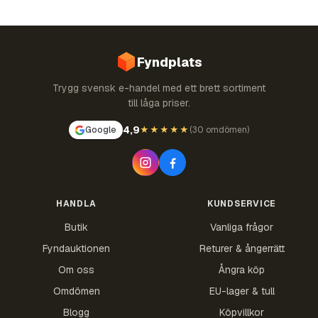
Fyndplats
Trygg svensk e-handel med ett brett sortiment
till låga priser.
4,9
Google
★★★★★
(
30 omdömen
)
HANDLA
KUNDSERVICE
Butik
Vanliga frågor
Fyndauktionen
Returer & ångerrätt
Om oss
Ångra köp
Omdömen
EU-lager & tull
Blogg
Köpvillkor