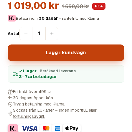
1 019,00 kr
1 699,00 kr
REA
Betala inom
30 dagar
– räntefritt med Klarna
−
+
1
Antal
Lägg i kundvagn
✓ I lager ·
Beräknad leverans
3–7 arbetsdagar
Fri frakt över 499 kr
30 dagars öppet köp
Trygg betalning med Klarna
Skickas från EU-lager – ingen importtull eller
förtullningsavgift.