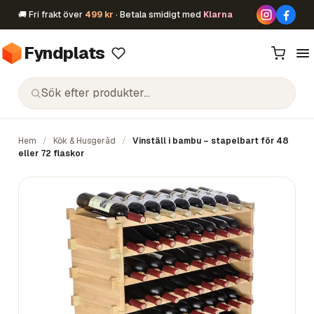
🚚 Fri frakt över
499 kr
· Betala smidigt med
Klarna
Fyndplats
Hem
/
Kök & Husgeråd
/
Vinställ i bambu – stapelbart för 48
eller 72 flaskor