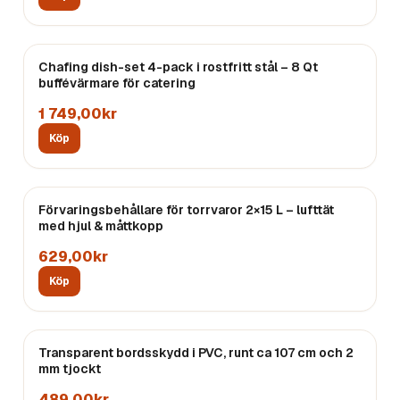
Chafing dish-set 4-pack i rostfritt stål – 8 Qt
buffévärmare för catering
1 749,00kr
Köp
Förvaringsbehållare för torrvaror 2×15 L – lufttät
med hjul & måttkopp
629,00kr
Köp
Transparent bordsskydd i PVC, runt ca 107 cm och 2
mm tjockt
489,00kr