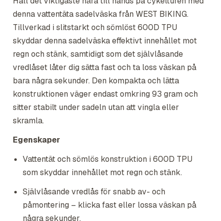
Håll det viktigaste nära till hands på cykelturen med
denna vattentäta sadelväska från WEST BIKING.
Tillverkad i slitstarkt och sömlöst 600D TPU
skyddar denna sadelväska effektivt innehållet mot
regn och stänk, samtidigt som det självlåsande
vredlåset låter dig sätta fast och ta loss väskan på
bara några sekunder. Den kompakta och lätta
konstruktionen väger endast omkring 93 gram och
sitter stabilt under sadeln utan att vingla eller
skramla.
Egenskaper
Vattentät och sömlös konstruktion i 600D TPU
som skyddar innehållet mot regn och stänk.
Självlåsande vredlås för snabb av- och
påmontering – klicka fast eller lossa väskan på
några sekunder.