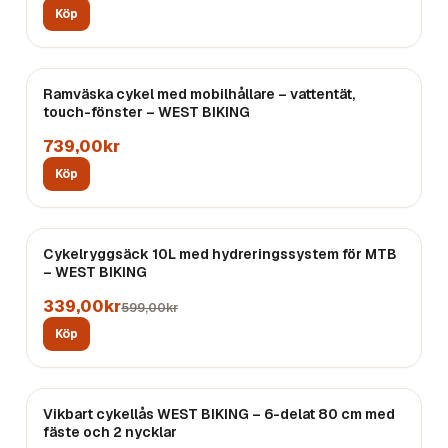
Köp
Ramväska cykel med mobilhållare – vattentät,
Endast
4
kvar
touch-fönster – WEST BIKING
739,00kr
Köp
REA
Cykelryggsäck 10L med hydreringssystem för MTB
Endast
1
kvar
– WEST BIKING
339,00kr
599,00kr
Köp
Vikbart cykellås WEST BIKING – 6-delat 80 cm med
fäste och 2 nycklar