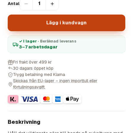
−
+
1
Antal
Lägg i kundvagn
✓ I lager ·
Beräknad leverans
3–7 arbetsdagar
Fri frakt över 499 kr
30 dagars öppet köp
Trygg betalning med Klarna
Skickas från EU-lager – ingen importtull eller
förtullningsavgift.
Beskrivning