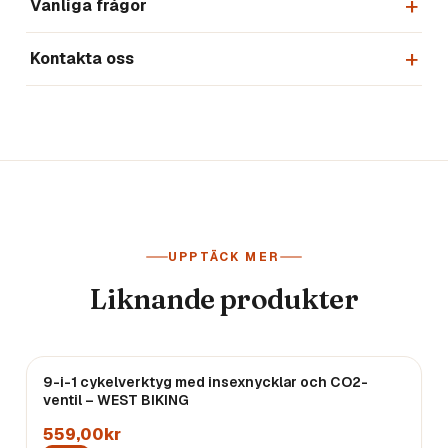
Vanliga frågor
Kontakta oss
UPPTÄCK MER
Liknande produkter
9-i-1 cykelverktyg med insexnycklar och CO2-
Endast
3
kvar
ventil – WEST BIKING
559,00kr