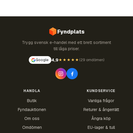
Fyndplats
Trygg svensk e-handel med ett brett sortiment
till låga priser.
4,9
Google
★★★★★
(
29 omdömen
)
HANDLA
KUNDSERVICE
Butik
Vanliga frågor
Fyndauktionen
Returer & ångerrätt
Om oss
Ångra köp
Omdömen
EU-lager & tull