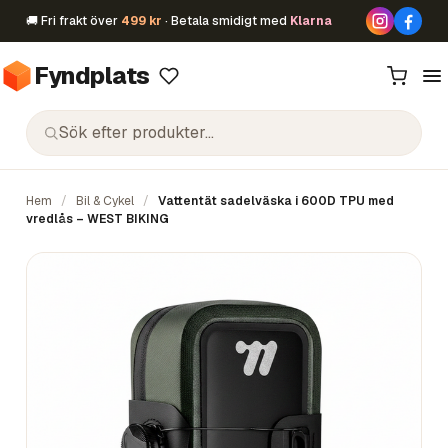
🚚 Fri frakt över
499 kr
· Betala smidigt med
Klarna
Fyndplats
Hem
/
Bil & Cykel
/
Vattentät sadelväska i 600D TPU med
vredlås – WEST BIKING