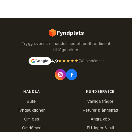
Fyndplats
Trygg svensk e-handel med ett brett sortiment
till låga priser.
4,9
Google
★★★★★
(
30 omdömen
)
HANDLA
KUNDSERVICE
Butik
Vanliga frågor
Fyndauktionen
Returer & ångerrätt
Om oss
Ångra köp
Omdömen
EU-lager & tull