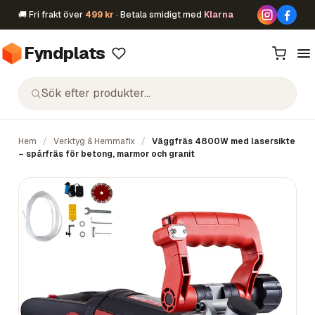
🚚 Fri frakt över
499 kr
· Betala smidigt med
Klarna
Fyndplats
Hem
/
Verktyg & Hemmafix
/
Väggfräs 4800W med lasersikte
– spårfräs för betong, marmor och granit