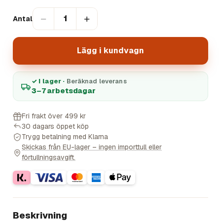
−
+
1
Antal
Lägg i kundvagn
✓ I lager ·
Beräknad leverans
3–7 arbetsdagar
Fri frakt över 499 kr
30 dagars öppet köp
Trygg betalning med Klarna
Skickas från EU-lager – ingen importtull eller
förtullningsavgift.
Beskrivning