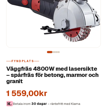
FYNDPLATS
Väggfräs 4800W med lasersikte
– spårfräs för betong, marmor och
granit
1 559,00kr
Betala inom
30 dagar
– räntefritt med Klarna