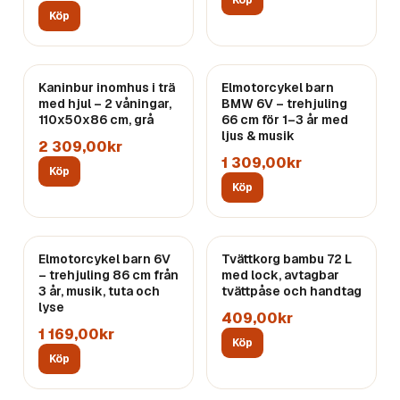
Köp
Köp
Kaninbur inomhus i trä
Elmotorcykel barn
med hjul – 2 våningar,
BMW 6V – trehjuling
110x50x86 cm, grå
66 cm för 1–3 år med
ljus & musik
2 309,00kr
1 309,00kr
Köp
Köp
Elmotorcykel barn 6V
Tvättkorg bambu 72 L
– trehjuling 86 cm från
med lock, avtagbar
3 år, musik, tuta och
tvättpåse och handtag
lyse
409,00kr
1 169,00kr
Köp
Köp