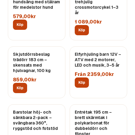
hundsäng med stålram
trehjulig
för medelstor hund
crossmotorcykel 1–3
år
579,00kr
1 089,00kr
Köp
Köp
Skjutdörrsbeslag
Elfyrhjuling barn 12V –
trädörr 183 cm –
ATV med 2 motorer,
skensats med
LED och musik, 3–5 år
hjulvagnar, 100 kg
Från 2359,00kr
859,00kr
Köp
Köp
Barstolar höj- och
Entrétak 195 cm –
sänkbara 2-pack –
brett skärmtak i
svängbara 360°,
polykarbonat för
ryggstöd och fotstöd
dubbeldörr och
fönster