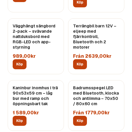
Köp
Vägghängt sängbord
Terrängbil barn 12V –
2-pack – svävande
eljeep med
nattduksbord med
fjärrkontroll,
RGB-LED och app-
Bluetooth och 2
styrning
motorer
989,00kr
Från 2639,00kr
Köp
Köp
Kaninbur inomhus i trä
Badrumsspegel LED
90x53x59 cm – låg
med Bluetooth, klocka
bur med ramp och
och antiimma – 70x50
öppningsbart tak
/ 80x60 cm
1 589,00kr
Från 1779,00kr
Köp
Köp