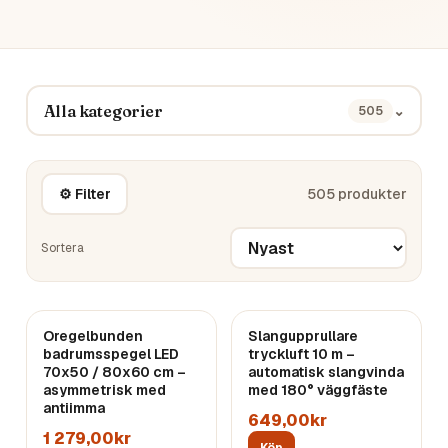
Alla kategorier
⌄
505
⚙ Filter
505
produkter
Sortera
Oregelbunden
Slangupprullare
badrumsspegel LED
tryckluft 10 m –
70x50 / 80x60 cm –
automatisk slangvinda
asymmetrisk med
med 180° väggfäste
antiimma
649,00kr
1 279,00kr