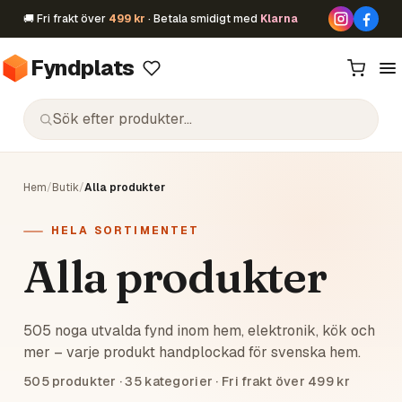
🚚 Fri frakt över
499 kr
· Betala smidigt med
Klarna
Fyndplats
Hem
/
Butik
/
Alla produkter
HELA SORTIMENTET
Alla produkter
505 noga utvalda fynd inom hem, elektronik, kök och
mer – varje produkt handplockad för svenska hem.
505
produkter ·
35
kategorier · Fri frakt över 499 kr