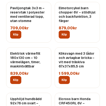
Paviljongtak 3x3 m –
Elmotorcykel barn
reservtak i polyester
chopper 6V – stödhjul
med ventilerad topp,
och backfunktion, 3
utan stomme
färger
709,00kr
879,00kr
Köp
Köp
Elektrisk värmefilt
Köksvagn med 3 lådor
180x130 cm – 10
och avtagbar bricka –
värmelägen, timer,
vit med träskiva
maskintvättbar
67x37x85,5 cm
839,00kr
1 599,00kr
Köp
Köp
Upphöjd hundbädd
Elcross barn Honda
92x76 cm svart –
CRF450RL 6V –