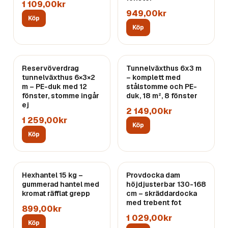
1 109,00kr
949,00kr
Köp
Köp
Reservöverdrag
Tunnelväxthus 6x3 m
tunnelväxthus 6×3×2
– komplett med
m – PE-duk med 12
stålstomme och PE-
fönster, stomme ingår
duk, 18 m², 8 fönster
ej
2 149,00kr
1 259,00kr
Köp
Köp
Hexhantel 15 kg –
Provdocka dam
gummerad hantel med
höjdjusterbar 130-168
kromat räfflat grepp
cm – skräddardocka
med trebent fot
899,00kr
1 029,00kr
Köp