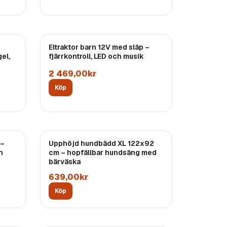
Eltraktor barn 12V med släp –
el,
fjärrkontroll, LED och musik
2 469,00kr
Köp
 –
Upphöjd hundbädd XL 122x92
h
cm – hopfällbar hundsäng med
bärväska
639,00kr
Köp