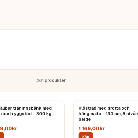
461
produkter
ällbar träningsbänk med
Klösträd med grotta och
erbart ryggstöd – 300 kg,
hängmatta – 130 cm, 5 nivåe
beige
59,00kr
1 169,00kr
p
Köp