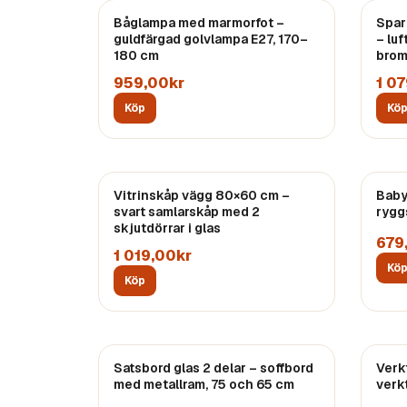
Båglampa med marmorfot –
Spar
guldfärgad golvlampa E27, 170–
– luf
180 cm
brom
959,00kr
1 0
Köp
Kö
Vitrinskåp vägg 80×60 cm –
Baby
svart samlarskåp med 2
rygg
skjutdörrar i glas
679
1 019,00kr
Kö
Köp
Satsbord glas 2 delar – soffbord
Verk
med metallram, 75 och 65 cm
verk