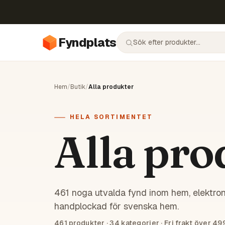
Fyndplats
Hem
/
Butik
/
Alla produkter
HELA SORTIMENTET
Alla pro
461 noga utvalda fynd inom hem, elektron
handplockad för svenska hem.
461
produkter ·
34
kategorier · Fri frakt över 49