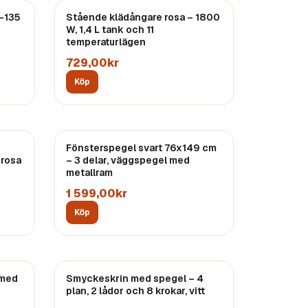
7–135
Stående klädångare rosa – 1800
W, 1,4 L tank och 11
temperaturlägen
729,00kr
Köp
Fönsterspegel svart 76x149 cm
 rosa
– 3 delar, väggspegel med
metallram
1 599,00kr
Köp
 med
Smyckeskrin med spegel – 4
plan, 2 lådor och 8 krokar, vitt