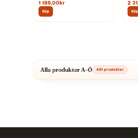
1 189,00kr
2 3
Köp
Kö
Alla produkter A–Ö
461
produkter