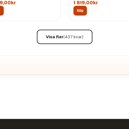
19,00kr
1 819,00kr
p
Köp
Visa fler
(
437
kvar)