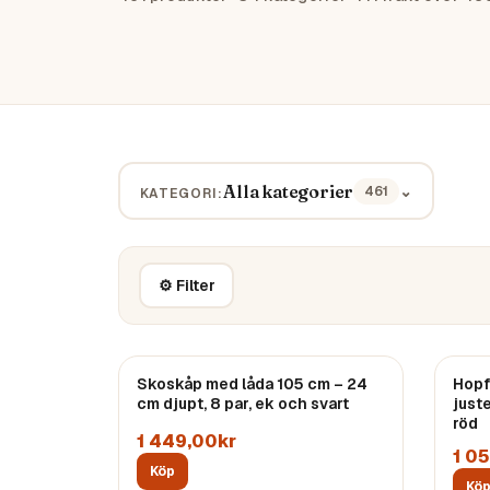
Alla kategorier
⌄
461
KATEGORI:
⚙ Filter
Skoskåp med låda 105 cm – 24
Hopf
cm djupt, 8 par, ek och svart
just
röd
1 449,00kr
1 0
Köp
Kö