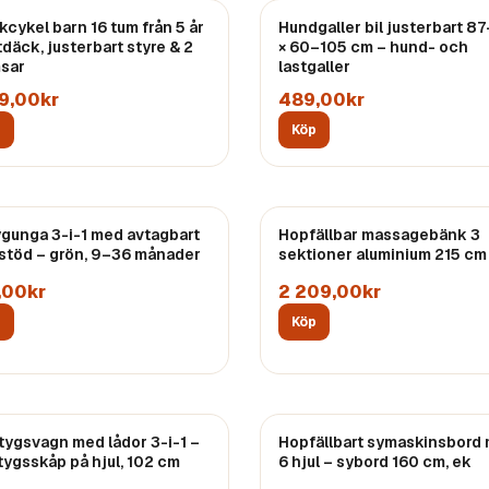
kcykel barn 16 tum från 5 år
Hundgaller bil justerbart 8
tdäck, justerbart styre & 2
× 60–105 cm – hund- och
sar
lastgaller
79,00kr
489,00kr
p
Köp
gunga 3-i-1 med avtagbart
Hopfällbar massagebänk 3
stöd – grön, 9–36 månader
sektioner aluminium 215 cm
,00kr
2 209,00kr
p
Köp
tygsvagn med lådor 3-i-1 –
Hopfällbart symaskinsbord
tygsskåp på hjul, 102 cm
6 hjul – sybord 160 cm, ek