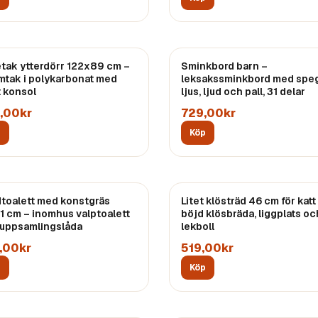
étak ytterdörr 122x89 cm –
Sminkbord barn –
mtak i polykarbonat med
leksakssminkbord med speg
t konsol
ljus, ljud och pall, 31 delar
,00kr
729,00kr
p
Köp
toalett med konstgräs
Litet klösträd 46 cm för katt
1 cm – inomhus valptoalett
böjd klösbräda, liggplats oc
uppsamlingslåda
lekboll
,00kr
519,00kr
p
Köp