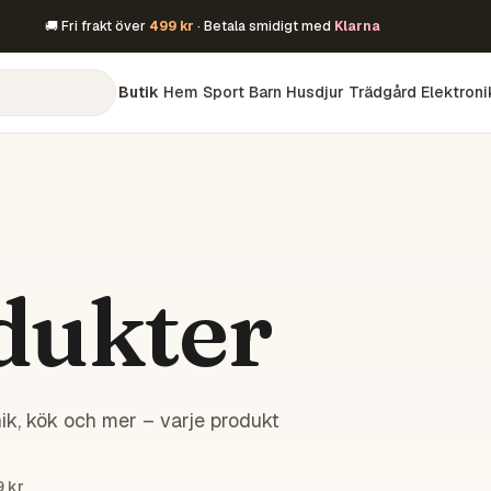
🚚 Fri frakt över
499 kr
· Betala smidigt med
Klarna
Butik
Hem
Sport
Barn
Husdjur
Trädgård
Elektroni
dukter
ik, kök och mer – varje produkt
9 kr