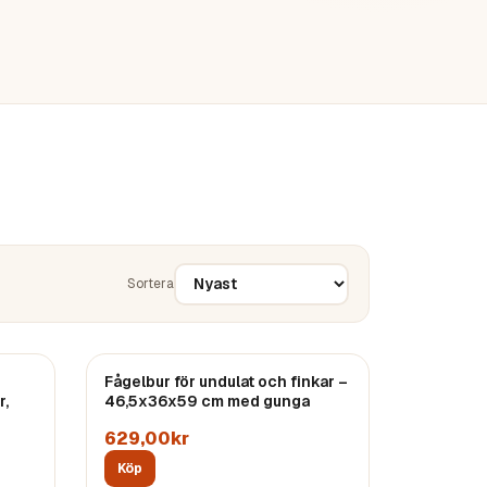
Sortera
Fågelbur för undulat och finkar –
r,
46,5x36x59 cm med gunga
629,00kr
Köp