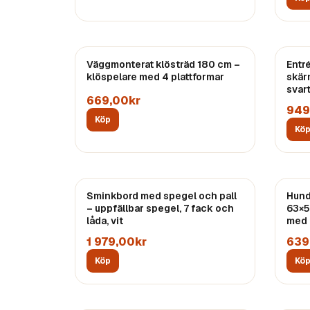
Väggmonterat klösträd 180 cm –
Entr
klöspelare med 4 plattformar
skär
svar
669,00kr
949
Köp
Kö
Sminkbord med spegel och pall
Hund
– uppfällbar spegel, 7 fack och
63×5
låda, vit
med 
1 979,00kr
639
Köp
Kö