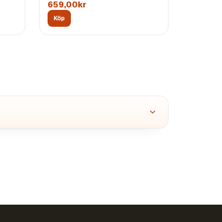
659,00kr
Köp