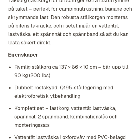
Takkorg (lastkorg) för bil som ger extra lastutrymme
på taket – perfekt för campingutrustning, bagage och
skrymmande last. Den robusta stålkorgen monteras
på bilens takräcke, och i setet ingår en vattentät
lastväska, ett spännnät och spännband så att du kan
lasta säkert direkt.
Egenskaper
Rymlig stålkorg ca 137 × 86 × 10 cm – bär upp till
90 kg (200 lbs)
Dubbelt rostskydd: Q195-stållegering med
elektroforetisk ytbehandling
Komplett set – lastkorg, vattentät lastväska,
spännnät, 2 spännband, kombinationslås och
monteringssats
Vattentät lastväska i oxfordväv med PVC-belagd