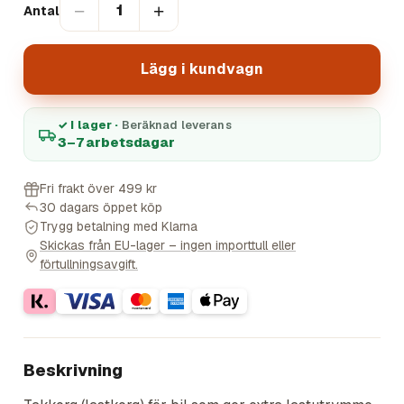
−
+
1
Antal
Lägg i kundvagn
✓ I lager ·
Beräknad leverans
3–7 arbetsdagar
Fri frakt över 499 kr
30 dagars öppet köp
Trygg betalning med Klarna
Skickas från EU-lager – ingen importtull eller
förtullningsavgift.
Beskrivning