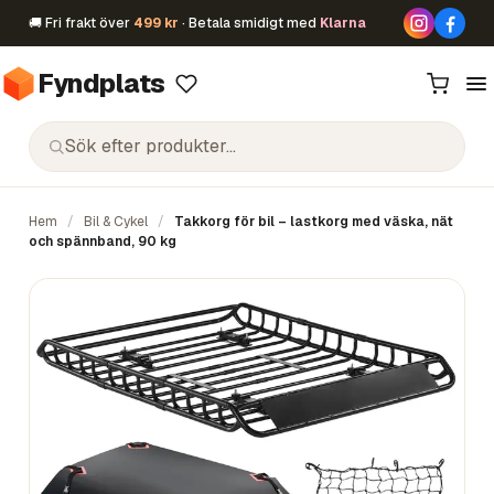
🚚 Fri frakt över
499 kr
· Betala smidigt med
Klarna
Fyndplats
Hem
/
Bil & Cykel
/
Takkorg för bil – lastkorg med väska, nät
och spännband, 90 kg