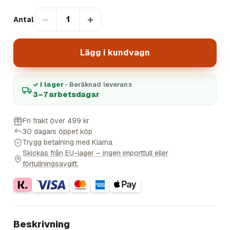
−
+
1
Antal
Lägg i kundvagn
✓ I lager ·
Beräknad leverans
3–7 arbetsdagar
Fri frakt över 499 kr
30 dagars öppet köp
Trygg betalning med Klarna
Skickas från EU-lager – ingen importtull eller
förtullningsavgift.
Beskrivning