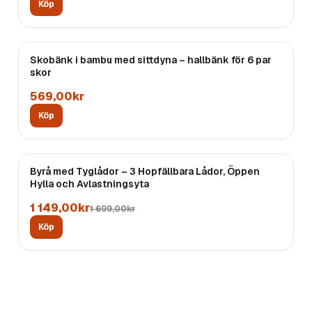
Köp
Skobänk i bambu med sittdyna – hallbänk för 6 par
skor
569,00kr
Köp
REA
Byrå med Tyglådor – 3 Hopfällbara Lådor, Öppen
Hylla och Avlastningsyta
1 149,00kr
1 699,00kr
Köp