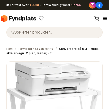
🚚 Fri frakt över
499 kr
· Betala smidigt med
Klarna
Fyndplats
Hem
/
Förvaring & Organisering
/
Skrivarbord på hjul – mobil
skrivarvagn i 2 plan, låsbar, vit