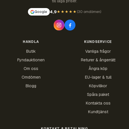
till låga priser.
4,9
Google
★★★★★
(
30 omdömen
)
HANDLA
KUNDSERVICE
Butik
Vanliga frågor
Fyndauktionen
Returer & ångerrätt
Om oss
Ångra köp
Omdömen
EU-lager & tull
Blogg
Köpvillkor
Spåra paket
Kontakta oss
Kundtjänst
KONTAKT & BETALNING