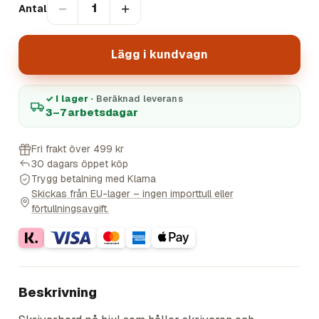
−
+
1
Antal
Lägg i kundvagn
✓ I lager ·
Beräknad leverans
3–7 arbetsdagar
Fri frakt över 499 kr
30 dagars öppet köp
Trygg betalning med Klarna
Skickas från EU-lager – ingen importtull eller
förtullningsavgift.
Beskrivning