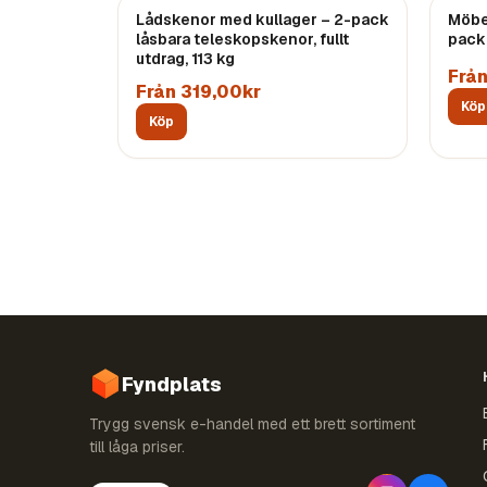
Lådskenor med kullager – 2-pack
Möbel
låsbara teleskopskenor, fullt
pack
utdrag, 113 kg
Frå
Från 319,00kr
Köp
Köp
Fyndplats
Trygg svensk e-handel med ett brett sortiment
till låga priser.