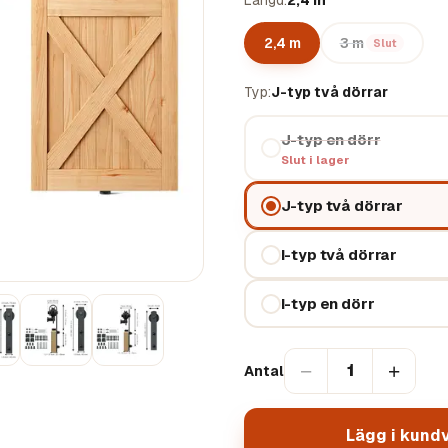
Längd
2,4 m
2,4 m
3 m
Slut
Typ
J-typ två dörrar
J-typ en dörr
Slut i lager
J-typ två dörrar
I-typ två dörrar
I-typ en dörr
−
+
1
Antal
Lägg i kund