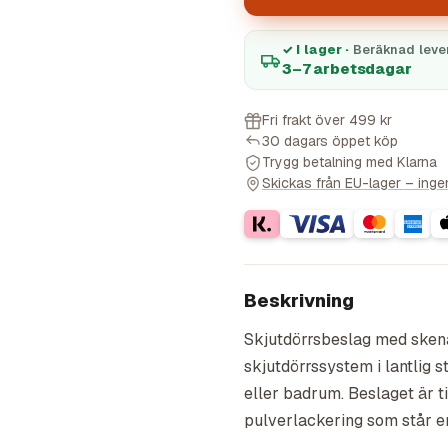
✓ I lager ·
Beräknad leve
3–7 arbetsdagar
Fri frakt över 499 kr
30 dagars öppet köp
Trygg betalning med Klarna
Skickas från EU-lager – ingen 
Beskrivning
Skjutdörrsbeslag med sken
skjutdörrssystem i lantlig s
eller badrum. Beslaget är ti
pulverlackering som står em