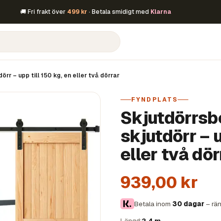
🚚 Fri frakt över
499 kr
· Betala smidigt med
Klarna
r – upp till 150 kg, en eller två dörrar
FYNDPLATS
Skjutdörrsb
skjutdörr – u
eller två dör
939,00 kr
Betala inom
30 dagar
– rän