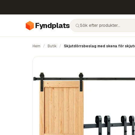
Fyndplats
Hem
/
Butik
/
Skjutdörrsbeslag med skena för skjutdör