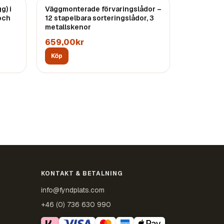
g) i
Väggmonterade förvaringslådor –
och
12 stapelbara sorteringslådor, 3
metallskenor
659,00kr
Köp
KONTAKT & BETALNING
info@fyndplats.com
+46 (0) 736 630 990