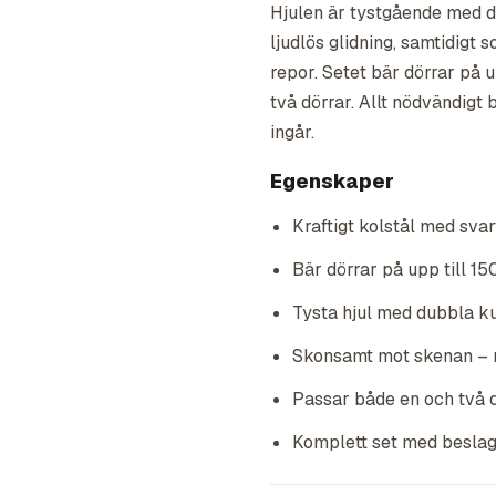
Hjulen är tystgående med d
ljudlös glidning, samtidig
repor. Setet bär dörrar på 
två dörrar. Allt nödvändigt
ingår.
Egenskaper
Kraftigt kolstål med svar
Bär dörrar på upp till 15
Tysta hjul med dubbla kul
Skonsamt mot skenan – m
Passar både en och två d
Komplett set med beslag