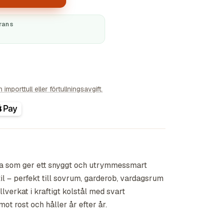
rans
importtull eller förtullningsavgift.
a som ger ett snyggt och utrymmessmart
til – perfekt till sovrum, garderob, vardagsrum
llverkat i kraftigt kolstål med svart
ot rost och håller år efter år.