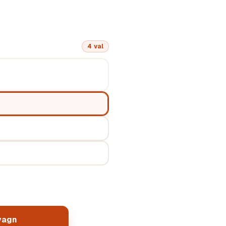
4
val
vagn