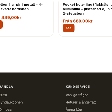
ben hairpin i metall – 4-
Pocket hole-jigg (fickhålsjig
 svarta bordsben
aluminium – justerbart djup 
2-stegsborr
n 449,00kr
Från 689,00kr
Köp
HANDLA
KUNDSERVICE
Butik
Vanliga frågor
Fyndauktionen
Returer & ångerrätt
Om oss
Ångra köp