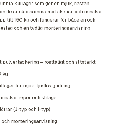
ubbla kullager som ger en mjuk, nästan
t som de är skonsamma mot skenan och minskar
upp till 150 kg och fungerar för både en och
 beslag och en tydlig monteringsanvisning
t pulverlackering – rosttåligt och slitstarkt
0 kg
lager för mjuk, ljudlös glidning
inskar repor och slitage
örrar (J-typ och I-typ)
 och monteringsanvisning