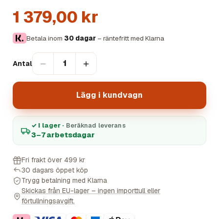
1 379,00 kr
Betala inom
30 dagar
– räntefritt med Klarna
−
+
1
Antal
Lägg i kundvagn
✓ I lager ·
Beräknad leverans
3–7 arbetsdagar
Fri frakt över 499 kr
30 dagars öppet köp
Trygg betalning med Klarna
Skickas från EU-lager – ingen importtull eller
förtullningsavgift.