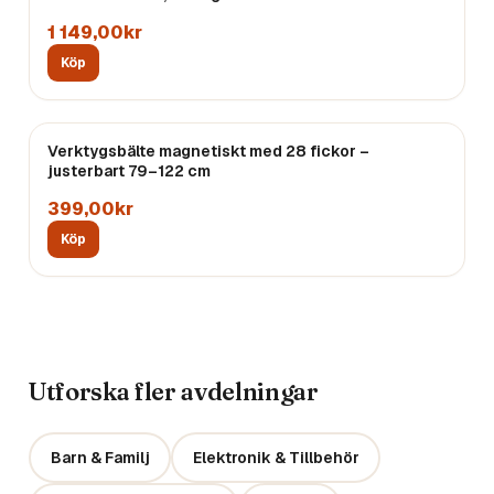
1 149,00kr
Köp
Verktygsbälte magnetiskt med 28 fickor –
Endast
3
kvar
justerbart 79–122 cm
399,00kr
Köp
Utforska fler avdelningar
Barn & Familj
Elektronik & Tillbehör