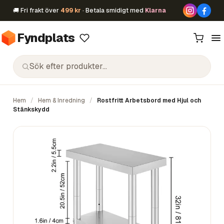
🚚 Fri frakt över
499 kr
· Betala smidigt med
Klarna
Fyndplats
Hem
/
Hem & Inredning
/
Rostfritt Arbetsbord med Hjul och
Stänkskydd