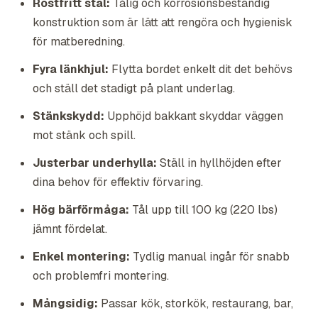
Rostfritt stål:
Tålig och korrosionsbeständig
konstruktion som är lätt att rengöra och hygienisk
för matberedning.
Fyra länkhjul:
Flytta bordet enkelt dit det behövs
och ställ det stadigt på plant underlag.
Stänkskydd:
Upphöjd bakkant skyddar väggen
mot stänk och spill.
Justerbar underhylla:
Ställ in hyllhöjden efter
dina behov för effektiv förvaring.
Hög bärförmåga:
Tål upp till 100 kg (220 lbs)
jämnt fördelat.
Enkel montering:
Tydlig manual ingår för snabb
och problemfri montering.
Mångsidig:
Passar kök, storkök, restaurang, bar,