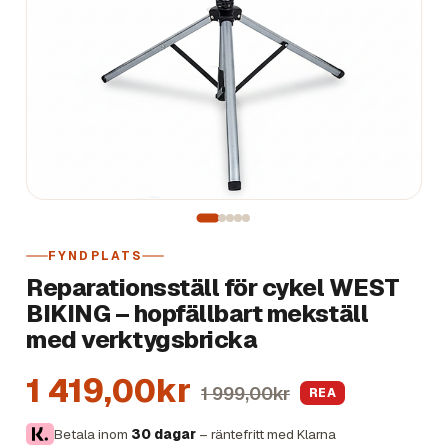
FYNDPLATS
Reparationsställ för cykel WEST
BIKING – hopfällbart mekställ
med verktygsbricka
1 419,00kr
1 999,00kr
REA
Betala inom
30 dagar
– räntefritt med Klarna