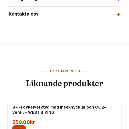
Kontakta oss
UPPTÄCK MER
Liknande produkter
9-i-1 cykelverktyg med insexnycklar och CO2-
Endast
3
kvar
ventil – WEST BIKING
559,00kr