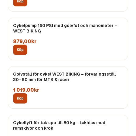
Köp
Cykelpump 160 PSI med golvfot och manometer –
WEST BIKING
879,00kr
Köp
Golvställ för cykel WEST BIKING – förvaringsställ
Endast
5
kvar
30–80 mm för MTB & racer
1 019,00kr
Köp
Cykellyft för tak upp till 60 kg – takhiss med
remskivor och krok