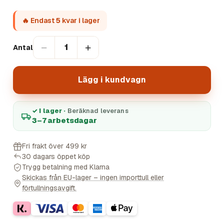
🔥 Endast
5
kvar i lager
−
+
1
Antal
Lägg i kundvagn
✓ I lager ·
Beräknad leverans
3–7 arbetsdagar
Fri frakt över 499 kr
30 dagars öppet köp
Trygg betalning med Klarna
Skickas från EU-lager – ingen importtull eller
förtullningsavgift.