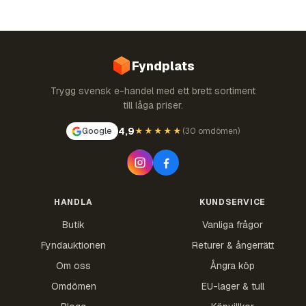
Fyndplats
Trygg svensk e-handel med ett brett sortiment
till låga priser.
4,9
Google
★★★★★
(
30 omdömen
)
HANDLA
KUNDSERVICE
Butik
Vanliga frågor
Fyndauktionen
Returer & ångerrätt
Om oss
Ångra köp
Omdömen
EU-lager & tull