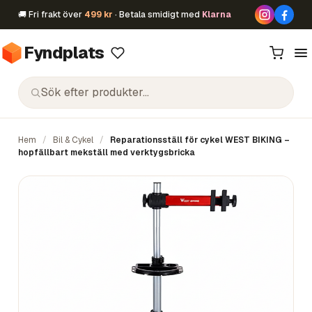
🚚 Fri frakt över
499 kr
· Betala smidigt med
Klarna
Fyndplats
Hem
/
Bil & Cykel
/
Reparationsställ för cykel WEST BIKING –
hopfällbart mekställ med verktygsbricka