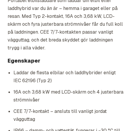
Portabel elbilsladdare som laddar din elbil eller
laddhybrid var du än är – hemma i garaget eller på
resan. Med Typ 2-kontakt, 16A och 3,68 kW, LCD-
skärm och fyra justerbara strömnivåer får du full koll
på laddningen. CEE 7/7-kontakten passar vanligt
vägguttag, och det breda skyddet gör laddningen
trygg i alla väder.
Egenskaper
Laddar de flesta elbilar och laddhybrider enligt
IEC 62196 (Typ 2)
16A och 3,68 kW med LCD-skärm och 4 justerbara
strömnivåer
CEE 7/7-kontakt – ansluts till vanligt jordat
vägguttag
IP66 – damm- och vattentät, fungerar i −30 °C till