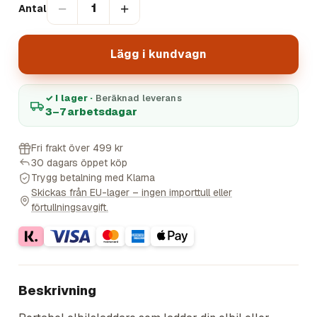
−
+
1
Antal
Lägg i kundvagn
✓ I lager ·
Beräknad leverans
3–7 arbetsdagar
Fri frakt över 499 kr
30 dagars öppet köp
Trygg betalning med Klarna
Skickas från EU-lager – ingen importtull eller
förtullningsavgift.
Beskrivning