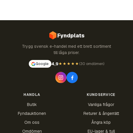
Fyndplats
Trygg svensk e-handel med ett brett sortiment
till låga priser.
4,9
Google
★★★★★
(
30 omdömen
)
HANDLA
KUNDSERVICE
Butik
Vanliga frågor
Fyndauktionen
Returer & ångerrätt
Om oss
Ångra köp
Omdömen
EU-lager & tull