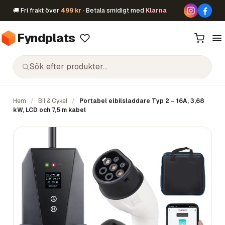
🚚 Fri frakt över
499 kr
· Betala smidigt med
Klarna
Fyndplats
Hem
/
Bil & Cykel
/
Portabel elbilsladdare Typ 2 – 16A, 3,68
kW, LCD och 7,5 m kabel