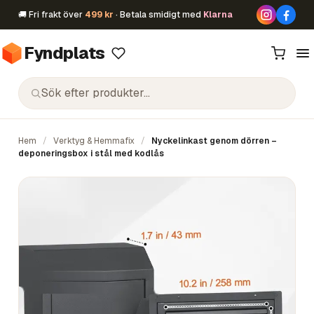
🚚 Fri frakt över
499 kr
· Betala smidigt med
Klarna
Fyndplats
Hem
/
Verktyg & Hemmafix
/
Nyckelinkast genom dörren –
deponeringsbox i stål med kodlås