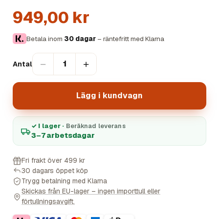
949,00 kr
Betala inom
30 dagar
– räntefritt med Klarna
−
+
1
Antal
Lägg i kundvagn
✓ I lager ·
Beräknad leverans
3–7 arbetsdagar
Fri frakt över 499 kr
30 dagars öppet köp
Trygg betalning med Klarna
Skickas från EU-lager – ingen importtull eller
förtullningsavgift.