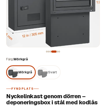
Färg
Mörkgrå
Mörkgrå
Svart
FYNDPLATS
Nyckelinkast genom dörren –
deponeringsbox i stål med kodlås