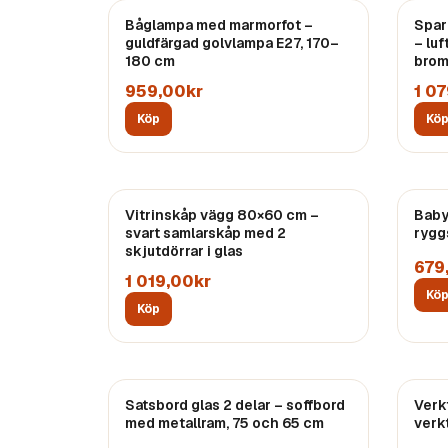
Båglampa med marmorfot –
Spar
guldfärgad golvlampa E27, 170–
– luf
180 cm
brom
959,00kr
1 0
Köp
Kö
Vitrinskåp vägg 80×60 cm –
Baby
svart samlarskåp med 2
rygg
skjutdörrar i glas
679
1 019,00kr
Kö
Köp
Satsbord glas 2 delar – soffbord
Verk
med metallram, 75 och 65 cm
verk