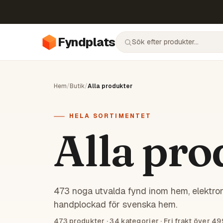
Fyndplats
Hem
/
Butik
/
Alla produkter
HELA SORTIMENTET
Alla pro
473 noga utvalda fynd inom hem, elektron
handplockad för svenska hem.
473
produkter ·
34
kategorier · Fri frakt över 49