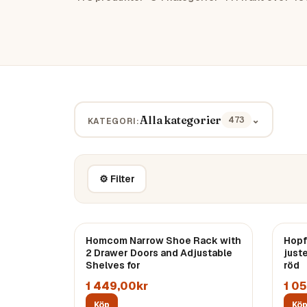
Alla kategorier
⌄
473
KATEGORI:
⚙ Filter
Homcom Narrow Shoe Rack with
Hopf
2 Drawer Doors and Adjustable
just
Shelves for
röd
1 449,00kr
1 0
Köp
Kö