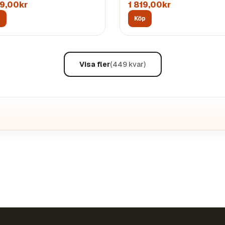
19,00kr
1 819,00kr
p
Köp
Visa fler
(
449
kvar)