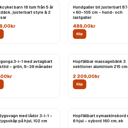
kcykel barn 16 tum från 5 år
Hundgaller bil justerbart 8
tdäck, justerbart styre & 2
× 60–105 cm – hund- och
sar
lastgaller
79,00kr
489,00kr
p
Köp
gunga 3-i-1 med avtagbart
Hopfällbar massagebänk 3
stöd – grön, 9–36 månader
sektioner aluminium 215 cm
,00kr
2 209,00kr
p
Köp
tygsvagn med lådor 3-i-1 –
Hopfällbart symaskinsbord
tygsskåp på hjul, 102 cm
6 hjul – sybord 160 cm, ek