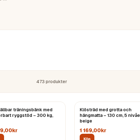
473
produkter
ällbar träningsbänk med
Klösträd med grotta och
erbart ryggstöd – 300 kg,
hängmatta – 130 cm, 5 nivåe
beige
59,00kr
1 169,00kr
p
Köp