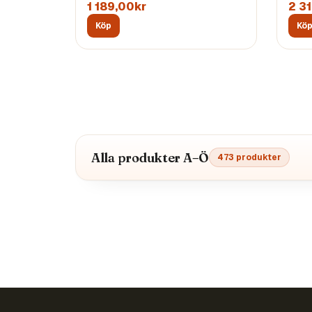
1 189,00kr
2 3
Köp
Kö
Alla produkter A–Ö
473
produkter