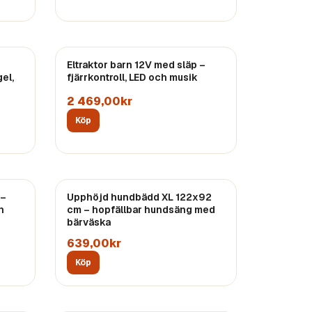
Eltraktor barn 12V med släp –
el,
fjärrkontroll, LED och musik
2 469,00kr
Köp
 –
Upphöjd hundbädd XL 122x92
h
cm – hopfällbar hundsäng med
bärväska
639,00kr
Köp