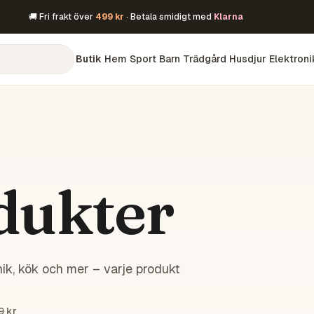
🚚 Fri frakt över
499 kr
· Betala smidigt med
Klarna
Butik
Hem
Sport
Barn
Trädgård
Husdjur
Elektroni
dukter
ik, kök och mer – varje produkt
9 kr