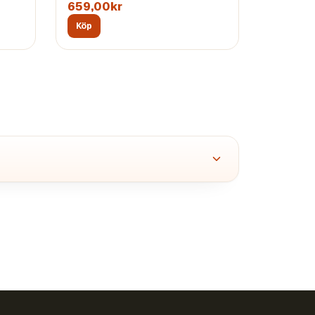
659,00kr
Köp