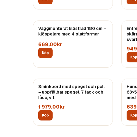
Väggmonterat klösträd 180 cm –
Entr
klöspelare med 4 plattformar
skär
svar
669,00kr
949
Köp
Kö
Sminkbord med spegel och pall
Hund
– uppfällbar spegel, 7 fack och
63×5
låda, vit
med 
1 979,00kr
639
Köp
Kö