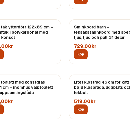
étak ytterdörr 122x89 cm –
Sminkbord barn –
mtak i polykarbonat med
leksakssminkbord med speg
t konsol
ljus, ljud och pall, 31 delar
,00kr
729,00kr
p
Köp
toalett med konstgräs
Litet klösträd 46 cm för katt
1 cm – inomhus valptoalett
böjd klösbräda, liggplats oc
uppsamlingslåda
lekboll
,00kr
519,00kr
p
Köp