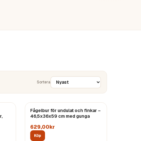
Sortera
Fågelbur för undulat och finkar –
r,
46,5x36x59 cm med gunga
629,00kr
Köp