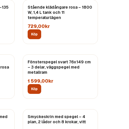
7–135
Stående klädångare rosa – 1800
W, 1,4 L tank och 11
temperaturlägen
729,00kr
Köp
Fönsterspegel svart 76x149 cm
 rosa
– 3 delar, väggspegel med
metallram
1 599,00kr
Köp
 med
Smyckeskrin med spegel – 4
plan, 2 lådor och 8 krokar, vitt