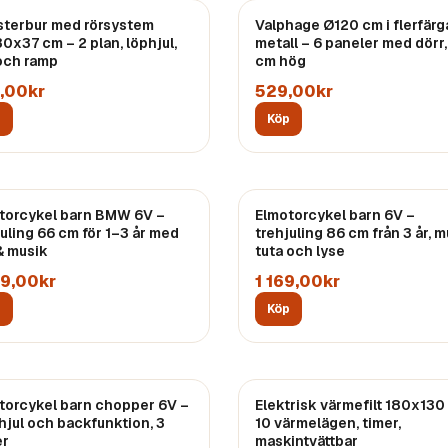
terbur med rörsystem
Valphage Ø120 cm i flerfärg
0x37 cm – 2 plan, löphjul,
metall – 6 paneler med dörr
och ramp
cm hög
,00kr
529,00kr
p
Köp
torcykel barn BMW 6V –
Elmotorcykel barn 6V –
juling 66 cm för 1–3 år med
trehjuling 86 cm från 3 år, m
 & musik
tuta och lyse
09,00kr
1 169,00kr
p
Köp
torcykel barn chopper 6V –
Elektrisk värmefilt 180x130
hjul och backfunktion, 3
10 värmelägen, timer,
er
maskintvättbar