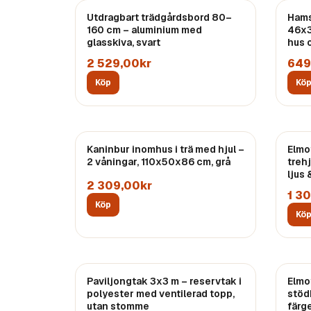
Utdragbart trädgårdsbord 80–
Hams
160 cm – aluminium med
46x3
glasskiva, svart
hus 
2 529,00kr
649
Köp
Kö
Kaninbur inomhus i trä med hjul –
Elmo
2 våningar, 110x50x86 cm, grå
treh
ljus
2 309,00kr
1 3
Köp
Kö
Paviljongtak 3x3 m – reservtak i
Elmo
polyester med ventilerad topp,
stöd
utan stomme
färg