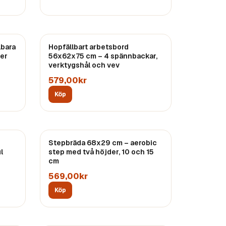
lbara
Hopfällbart arbetsbord
per
56x62x75 cm – 4 spännbackar,
verktygshål och vev
579,00kr
Köp
Stepbräda 68x29 cm – aerobic
l
step med två höjder, 10 och 15
cm
569,00kr
Köp