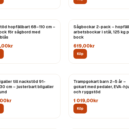
stöd hopfällbart 68–110 cm –
Sågbockar 2-pack – hopfäl
bock för sågbord med
arbetsbockar i stål, 125 kg 
blås
bock
,00kr
619,00kr
p
Köp
galler till nackstöd 91-
Trampgokart barn 2–5 år –
30 cm – justerbart bilgaller
gokart med pedaler, EVA-hju
hund
och ryggstöd
,00kr
1 019,00kr
p
Köp