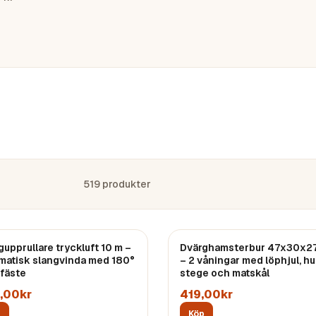
519
produkter
gupprullare tryckluft 10 m –
Dvärghamsterbur 47x30x2
matisk slangvinda med 180°
– 2 våningar med löphjul, hu
fäste
stege och matskål
,00kr
419,00kr
p
Köp