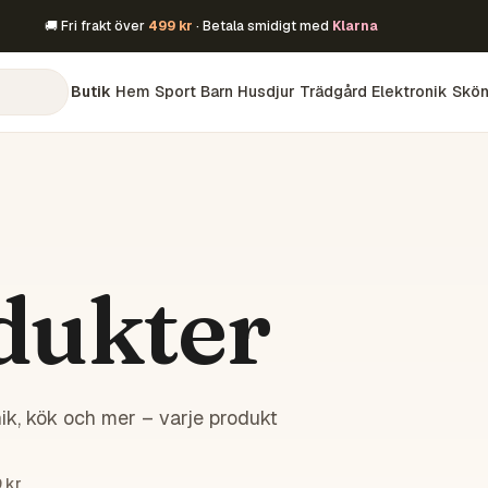
🚚 Fri frakt över
499 kr
· Betala smidigt med
Klarna
Butik
Hem
Sport
Barn
Husdjur
Trädgård
Elektronik
Skön
dukter
ik, kök och mer – varje produkt
 kr