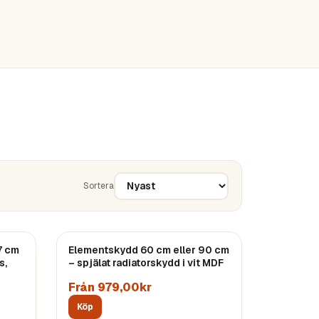
Sortera
7 cm
Elementskydd 60 cm eller 90 cm
s,
– spjälat radiatorskydd i vit MDF
Från 979,00kr
Köp