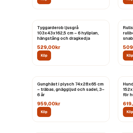
Tyggarderob ljusgrå
Rull
103x43x162,5 cm – 6 hyllplan,
rull
hängstång och dragkedja
snab
529,00kr
509
Köp
Kö
Gunghäst i plysch 74x28x65 cm
Hund
– träbas, gnäggljud och sadel, 3–
152x
6 år
för 
959,00kr
619
Köp
Kö