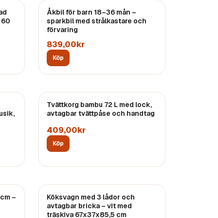
ad
Åkbil för barn 18–36 mån –
, 60
sparkbil med strålkastare och
förvaring
839,00kr
Köp
Tvättkorg bambu 72 L med lock,
usik,
avtagbar tvättpåse och handtag
409,00kr
Köp
 cm –
Köksvagn med 3 lådor och
avtagbar bricka – vit med
träskiva 67x37x85,5 cm