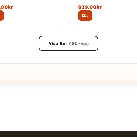
,00kr
839,00kr
p
Köp
Visa fler
(
495
kvar)