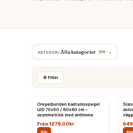
Alla kategorier
⌄
519
KATEGORI:
⚙ Filter
Oregelbunden badrumsspegel
Slan
LED 70x50 / 80x60 cm –
auto
asymmetrisk med antiimma
vägg
Från 1279,00kr
649
Köp
Kö