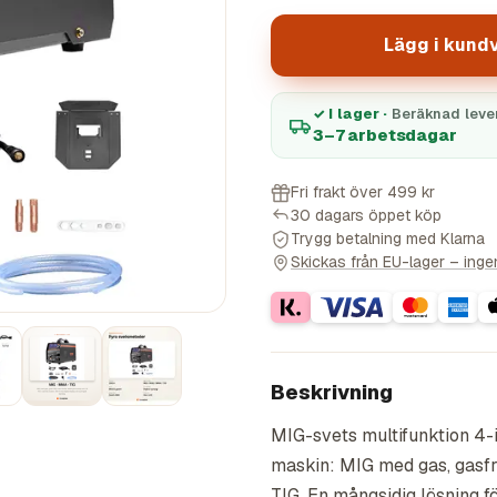
Lägg i kund
✓ I lager ·
Beräknad leve
3–7 arbetsdagar
Fri frakt över 499 kr
30 dagars öppet köp
Trygg betalning med Klarna
Skickas från EU-lager – ingen 
Beskrivning
MIG-svets multifunktion 4-
maskin: MIG med gas, gasfr
TIG. En mångsidig lösning för 