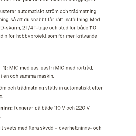
justerar automatiskt ström och trådmatning
ing, så att du snabbt får rätt inställning. Med
CD-skärm, 2T/4T-läge och stöd för både 110
midig för hobbyprojekt som för mer krävande
-1):
MIG med gas, gasfri MIG med rörtråd,
G i en och samma maskin.
röm och trådmatning ställs in automatiskt efter
g.
nning:
fungerar på både 110 V och 220 V
.
il svets med flera skydd – överhettnings- och