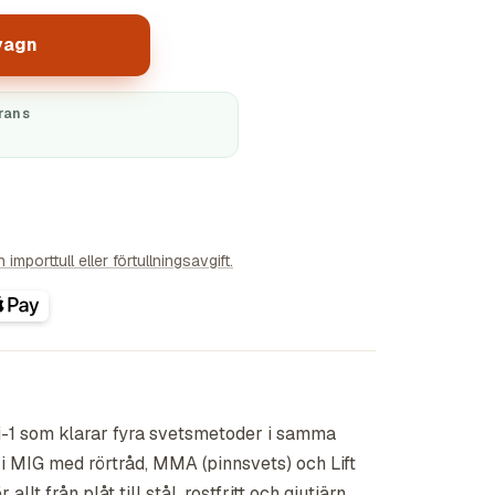
vagn
rans
importtull eller förtullningsavgift.
i-1 som klarar fyra svetsmetoder i samma
i MIG med rörtråd, MMA (pinnsvets) och Lift
allt från plåt till stål, rostfritt och gjutjärn.