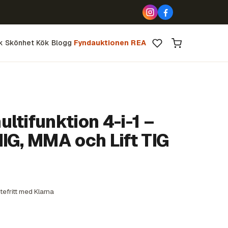
k
Skönhet
Kök
Blogg
Fyndauktionen
REA
ltifunktion 4-i-1 –
IG, MMA och Lift TIG
tefritt med Klarna