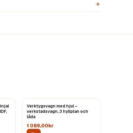
injal
Verktygsvagn med hjul –
MDF,
verkstadsvagn, 3 hyllplan och
låda
1 089,00kr