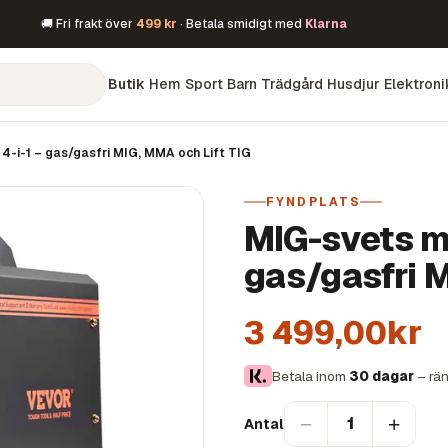
🚚 Fri frakt över
499 kr
· Betala smidigt med
Klarna
Butik
Hem
Sport
Barn
Trädgård
Husdjur
Elektroni
 4-i-1 – gas/gasfri MIG, MMA och Lift TIG
FYNDPLATS
MIG-svets mu
gas/gasfri M
3 499,00kr
Betala inom
30 dagar
– rän
−
+
1
Antal