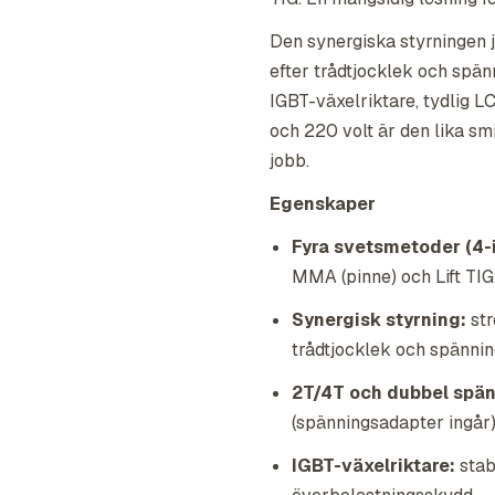
Den synergiska styrningen 
efter trådtjocklek och spänn
IGBT-växelriktare, tydlig L
och 220 volt är den lika s
jobb.
Egenskaper
Fyra svetsmetoder (4-i
MMA (pinne) och Lift TI
Synergisk styrning:
st
trådtjocklek och spännin
2T/4T och dubbel spä
(spänningsadapter ingår)
IGBT-växelriktare:
stab