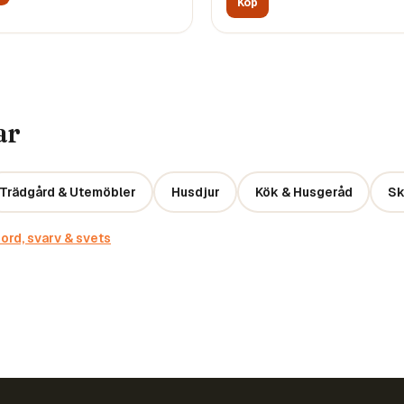
Köp
ar
Trädgård & Utemöbler
Husdjur
Kök & Husgeråd
Sk
ord, svarv & svets