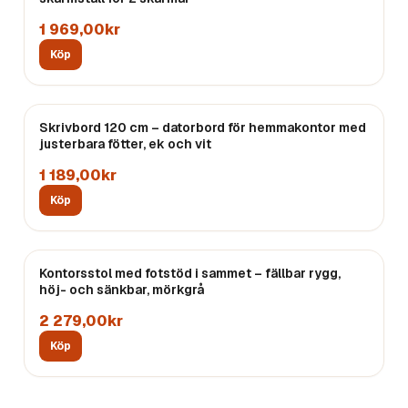
1 969,00kr
Köp
Skrivbord 120 cm – datorbord för hemmakontor med
justerbara fötter, ek och vit
1 189,00kr
Köp
Kontorsstol med fotstöd i sammet – fällbar rygg,
höj- och sänkbar, mörkgrå
2 279,00kr
Köp