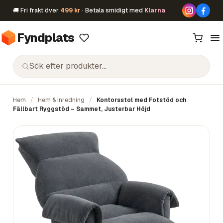
🚚 Fri frakt över
499 kr
· Betala smidigt med
Klarna
Fyndplats
Hem
/
Hem & Inredning
/
Kontorsstol med Fotstöd och
Fällbart Ryggstöd – Sammet, Justerbar Höjd