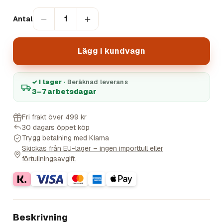
−
+
1
Antal
Lägg i kundvagn
✓ I lager ·
Beräknad leverans
3–7 arbetsdagar
Fri frakt över 499 kr
30 dagars öppet köp
Trygg betalning med Klarna
Skickas från EU-lager – ingen importtull eller
förtullningsavgift.
Beskrivning