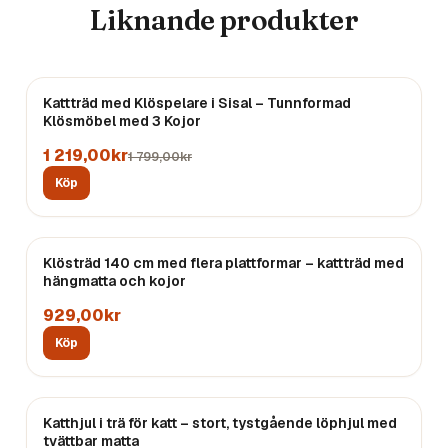
Liknande produkter
REA
Kattträd med Klöspelare i Sisal – Tunnformad
Klösmöbel med 3 Kojor
1 219,00kr
1 799,00kr
Köp
Klösträd 140 cm med flera plattformar – kattträd med
hängmatta och kojor
929,00kr
Köp
Katthjul i trä för katt – stort, tystgående löphjul med
tvättbar matta