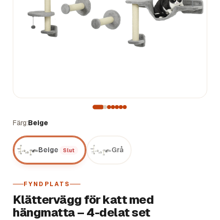
Färg
Beige
Beige
Grå
Slut
FYNDPLATS
Klättervägg för katt med
hängmatta – 4-delat set