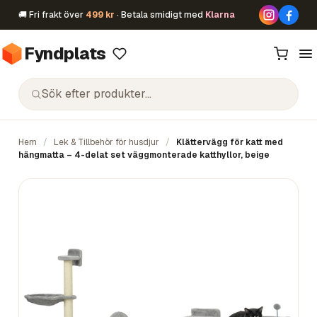
🚚 Fri frakt över
499 kr
· Betala smidigt med
Klarna
Fyndplats
Hem
/
Lek & Tillbehör för husdjur
/
Klättervägg för katt med
hängmatta – 4-delat set väggmonterade katthyllor, beige