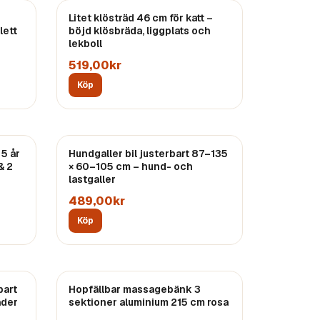
Litet klösträd 46 cm för katt –
lett
böjd klösbräda, liggplats och
lekboll
519,00kr
Köp
 5 år
Hundgaller bil justerbart 87–135
& 2
× 60–105 cm – hund- och
lastgaller
489,00kr
Köp
bart
Hopfällbar massagebänk 3
ader
sektioner aluminium 215 cm rosa