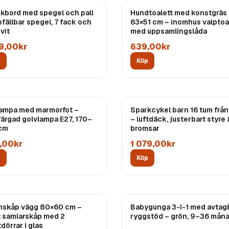
kbord med spegel och pall
Hundtoalett med konstgräs
pfällbar spegel, 7 fack och
63×51 cm – inomhus valptoa
 vit
med uppsamlingslåda
79,00kr
639,00kr
p
Köp
ampa med marmorfot –
Sparkcykel barn 16 tum från
färgad golvlampa E27, 170–
– luftdäck, justerbart styre 
cm
bromsar
,00kr
1 079,00kr
p
Köp
inskåp vägg 80×60 cm –
Babygunga 3-i-1 med avtag
t samlarskåp med 2
ryggstöd – grön, 9–36 mån
dörrar i glas