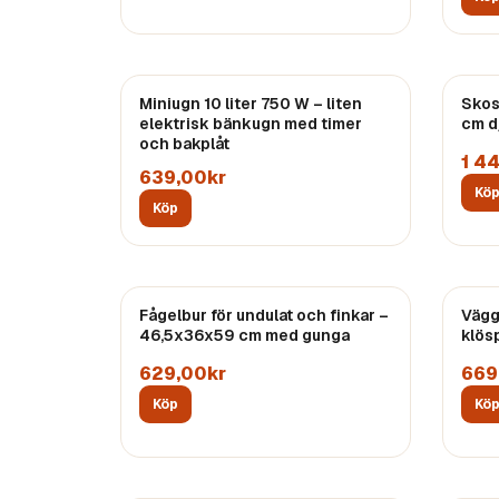
Miniugn 10 liter 750 W – liten
Skos
elektrisk bänkugn med timer
cm dj
och bakplåt
1 4
639,00kr
Kö
Köp
Fågelbur för undulat och finkar –
Vägg
46,5x36x59 cm med gunga
klös
629,00kr
669
Köp
Kö