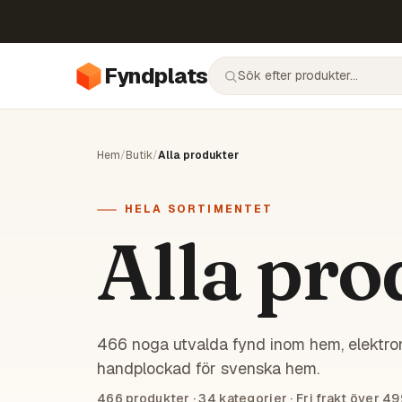
Fyndplats
Hem
/
Butik
/
Alla produkter
HELA SORTIMENTET
Alla pro
466 noga utvalda fynd inom hem, elektron
handplockad för svenska hem.
466
produkter ·
34
kategorier · Fri frakt över 49