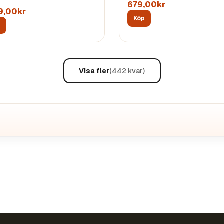
679,00kr
19,00kr
Köp
p
Visa fler
(
442
kvar)