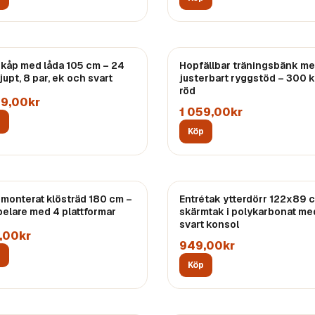
kåp med låda 105 cm – 24
Hopfällbar träningsbänk m
upt, 8 par, ek och svart
justerbart ryggstöd – 300 k
röd
49,00kr
1 059,00kr
p
Köp
monterat klösträd 180 cm –
Entrétak ytterdörr 122x89 
pelare med 4 plattformar
skärmtak i polykarbonat me
svart konsol
,00kr
949,00kr
p
Köp