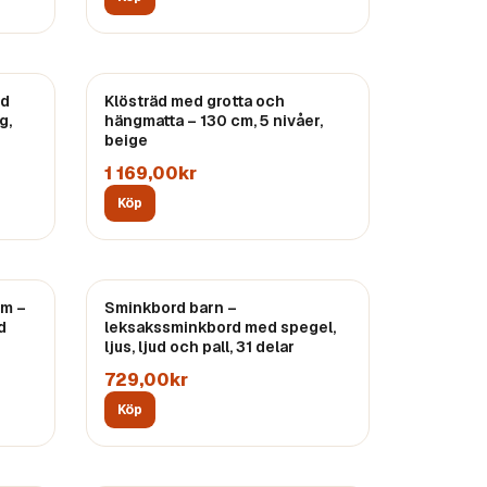
ed
Klösträd med grotta och
g,
hängmatta – 130 cm, 5 nivåer,
beige
1 169,00kr
Köp
cm –
Sminkbord barn –
d
leksakssminkbord med spegel,
ljus, ljud och pall, 31 delar
729,00kr
Köp