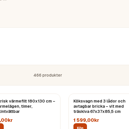
466
produkter
trisk värmefilt 180x130 cm –
Köksvagn med 3 lådor och
ärmelägen, timer,
avtagbar bricka – vit med
intvättbar
träskiva 67x37x85,5 cm
,00kr
1 599,00kr
p
Köp