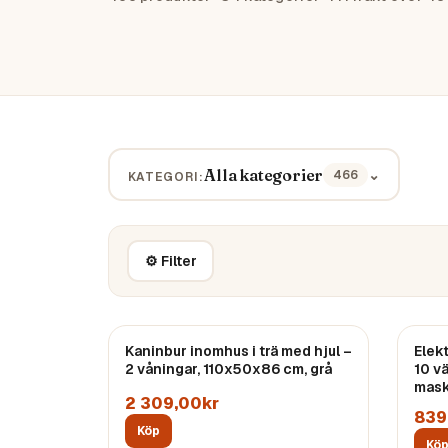
Alla kategorier
⌄
466
KATEGORI:
⚙ Filter
Kaninbur inomhus i trä med hjul –
Elek
2 våningar, 110x50x86 cm, grå
10 v
mask
2 309,00kr
839
Köp
Kö