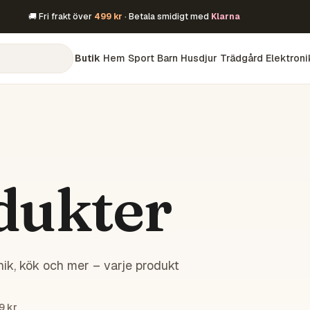
🚚 Fri frakt över
499 kr
· Betala smidigt med
Klarna
Butik
Hem
Sport
Barn
Husdjur
Trädgård
Elektroni
dukter
ik, kök och mer – varje produkt
9 kr