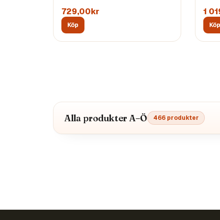
729,00kr
1 0
Köp
Kö
Alla produkter A–Ö
466
produkter