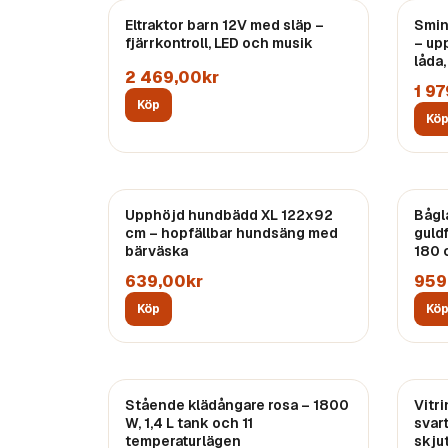
Eltraktor barn 12V med släp –
Smin
fjärrkontroll, LED och musik
– up
låda,
2 469,00kr
1 9
Köp
Kö
Upphöjd hundbädd XL 122x92
Bågl
cm – hopfällbar hundsäng med
guld
bärväska
180 
639,00kr
959
Köp
Kö
Stående klädångare rosa – 1800
Vitr
W, 1,4 L tank och 11
svar
temperaturlägen
skjut