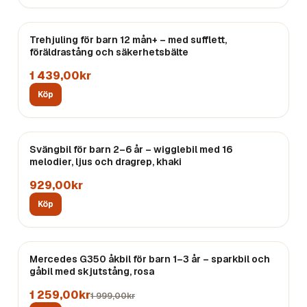
Trehjuling för barn 12 mån+ – med sufflett,
föräldrastång och säkerhetsbälte
1 439,00kr
Köp
Svängbil för barn 2–6 år – wigglebil med 16
melodier, ljus och dragrep, khaki
929,00kr
Köp
REA
Mercedes G350 åkbil för barn 1–3 år – sparkbil och
gåbil med skjutstång, rosa
1 259,00kr
1 999,00kr