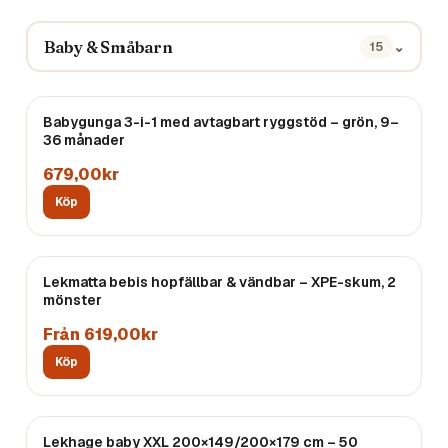
Baby & Småbarn
⌄
15
Babygunga 3-i-1 med avtagbart ryggstöd – grön, 9–
36 månader
679,00kr
Köp
Lekmatta bebis hopfällbar & vändbar – XPE-skum, 2
Endast
5
kvar
mönster
Från 619,00kr
Köp
Lekhage baby XXL 200×149/200×179 cm – 50