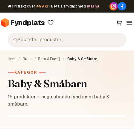
🚚 Fri frakt över
499 kr
· Betala smidigt med
Klarna
Fyndplats
Hem
/
Butik
/
Barn & Familj
/
Baby & Småbarn
KATEGORI
Baby & Småbarn
15 produkter – noga utvalda fynd inom baby &
småbarn.