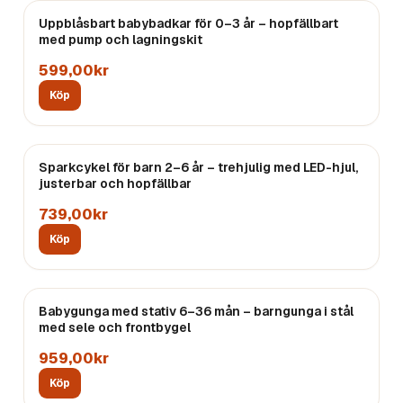
Uppblåsbart babybadkar för 0–3 år – hopfällbart
med pump och lagningskit
599,00kr
Köp
Sparkcykel för barn 2–6 år – trehjulig med LED-hjul,
justerbar och hopfällbar
739,00kr
Köp
Babygunga med stativ 6–36 mån – barngunga i stål
med sele och frontbygel
959,00kr
Köp