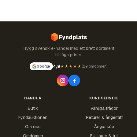
Fyndplats
Trygg svensk e-handel med ett brett sortiment
till låga priser.
4,9
Google
★★★★★
(
29 omdömen
)
HANDLA
KUNDSERVICE
Butik
Vanliga frågor
Fyndauktionen
Returer & ångerrätt
Om oss
Ångra köp
Omdömen
EU-lager & tull