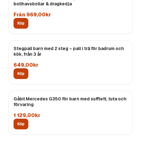
bollhavsbollar & dragkedja
Från 969,00kr
Köp
Stegpall barn med 2 steg – pall i trä för badrum och
kök, från 3 år
649,00kr
Köp
Gåbil Mercedes G350 för barn med sufflett, tuta och
förvaring
1 129,00kr
Köp