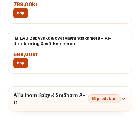
789,00kr
Köp
IMILAB Babyvakt & övervakningskamera – AI-
detektering & mörkerseende
599,00kr
Köp
Alla inom Baby & Småbarn A–
15
produkter
Ö