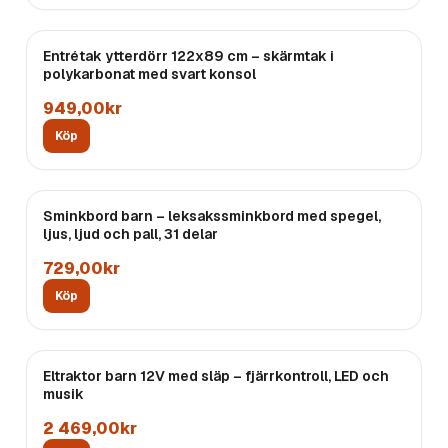
Entrétak ytterdörr 122x89 cm – skärmtak i
polykarbonat med svart konsol
949,00kr
Köp
Sminkbord barn – leksakssminkbord med spegel,
ljus, ljud och pall, 31 delar
729,00kr
Köp
Eltraktor barn 12V med släp – fjärrkontroll, LED och
musik
2 469,00kr