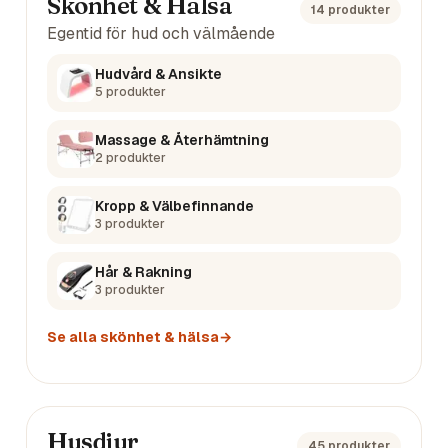
Skönhet & Hälsa
14
produkter
Egentid för hud och välmående
Hudvård & Ansikte
5
produkter
Massage & Återhämtning
2
produkter
Kropp & Välbefinnande
3
produkter
Hår & Rakning
3
produkter
Se alla
skönhet & hälsa
→
Husdjur
45
produkter