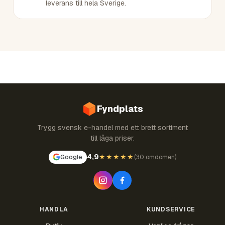
leverans till hela Sverige.
Fyndplats
Trygg svensk e-handel med ett brett sortiment
till låga priser.
4,9
Google
★★★★★
(
30 omdömen
)
HANDLA
KUNDSERVICE