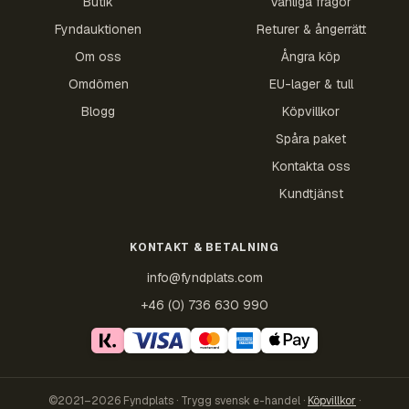
Butik
Vanliga frågor
Fyndauktionen
Returer & ångerrätt
Om oss
Ångra köp
Omdömen
EU-lager & tull
Blogg
Köpvillkor
Spåra paket
Kontakta oss
Kundtjänst
KONTAKT & BETALNING
info@fyndplats.com
+46 (0) 736 630 990
©2021–2026 Fyndplats · Trygg svensk e-handel ·
Köpvillkor
·