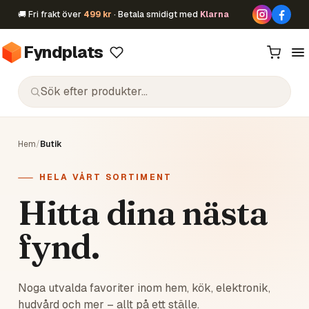
🚚 Fri frakt över
499 kr
· Betala smidigt med
Klarna
Fyndplats
Hem
/
Butik
HELA VÅRT SORTIMENT
Hitta dina nästa
fynd.
Noga utvalda favoriter inom hem, kök, elektronik,
hudvård och mer – allt på ett ställe.